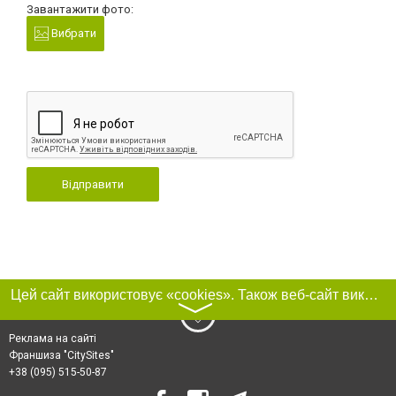
Завантажити фото:
Вибрати
Відправити
Цей сайт використовує «cookies». Також веб-сайт використовує інтернет-сервіс для збору технічних даних стосовно відвідувачів з метою отримання маркетингової та статистичної інформації. Умови обробки даних відвідувачів сайту див.
〉
Реклама на сайті
Франшиза "CitySites"
+38 (095) 515-50-87