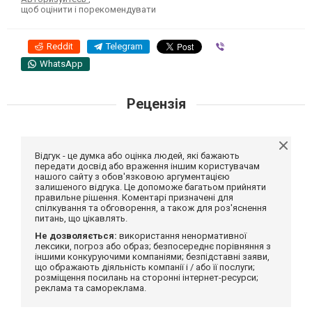
щоб оцінити і порекомендувати
Reddit
Telegram
Viber
WhatsApp
Рецензія
Відгук - це думка або оцінка людей, які бажають
передати досвід або враження іншим користувачам
нашого сайту з обов'язковою аргументацією
залишеного відгука. Це допоможе багатьом прийняти
правильне рішення. Коментарі призначені для
спілкування та обговорення, а також для роз'яснення
питань, що цікавлять.
Не дозволяється:
використання ненормативної
лексики, погроз або образ; безпосереднє порівняння з
іншими конкуруючими компаніями; безпідставні заяви,
що ображають діяльність компанії і / або її послуги;
розміщення посилань на сторонні інтернет-ресурси;
реклама та самореклама.