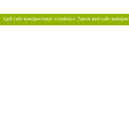
Приєднуйтесь до 
Реклама на сайті
Франшиза "CitySites"
+38 (095) 515-50-87
Про нас
Контакт
З питань реклами: +38 (095) 515-50-87. E-mail:
Допускається цит
reklama@0512.com.ua
тексті обов'язко
розміщення прямо
абзацу в тексті 
E-mail редакції:
news@0512.com.ua
Матеріали з плаш
"Політичні новини