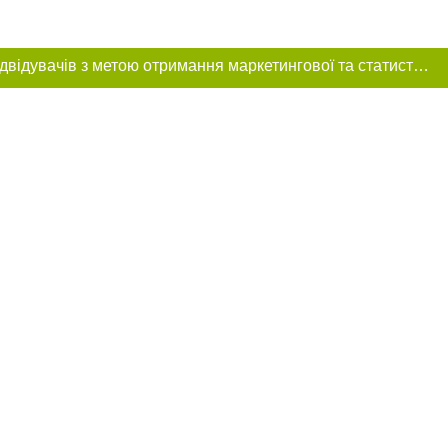
Цей сайт використовує «cookies». Також веб-сайт використовує інтернет-сервіс для збору технічних даних стосовно відвідувачів з метою отримання маркетингової та статистичної інформації. Умови обробки даних відвідувачів сайту див.
розміщення в
обов'язкове
нижче другого
цпроєкт",
реклами.