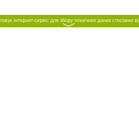
〉
нас :
и
Автори проєкту
ування матеріалів без отримання попередньої згоди 0512.com.ua за умови 
вого посилання на 0512.com.ua - Сайт міста Миколаєва. Для інтернет-видань 
го, відкритого для пошукових систем гіперпосилання на цитовані статті не 
або в якості джерела. Порушення виняткових прав переслідується Законом.
ками "Новини компаній", "Промо", "Партнерський матеріал", "Партнерський спе
", "Пресреліз", "PR", "Офіційно", "Політична реклама" публікуються на правах 