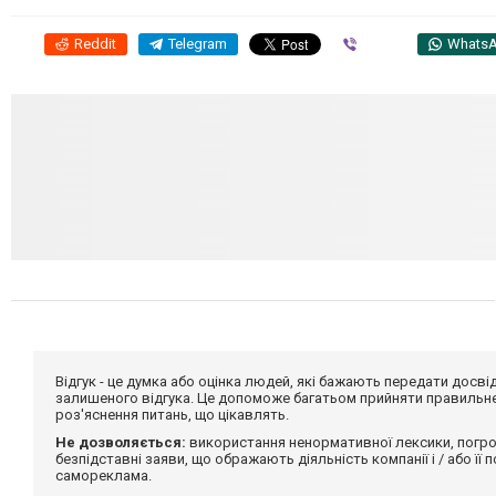
Reddit
Telegram
Viber
Whats
Відгук - це думка або оцінка людей, які бажають передати дос
залишеного відгука. Це допоможе багатьом прийняти правильне 
роз'яснення питань, що цікавлять.
Не дозволяється:
використання ненормативної лексики, погро
безпідставні заяви, що ображають діяльність компанії і / або її
самореклама.