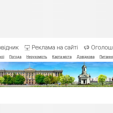
відник
Реклама на сайті
Оголош
сії
Погода
Нерухомість
Карта міста
Довідкова
Питання