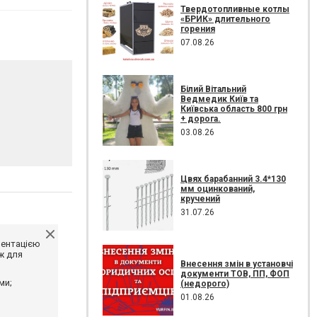
Твердотопливные котлы
«БРИК» длительного
горения
07.08.26
Білий Вітальний
Ведмедик Київ та
Київська область 800 грн
+ дорога.
03.08.26
Цвях барабанний 3.4*130
мм оцинкований,
кручений
31.07.26
ментацією
ж для
Внесення змін в установчі
документи ТОВ, ПП, ФОП
ми;
(недорого)
01.08.26