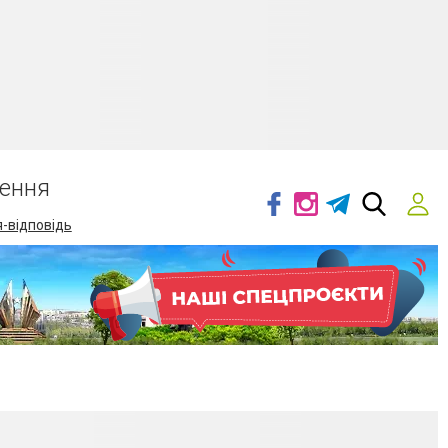
ення
-відповідь