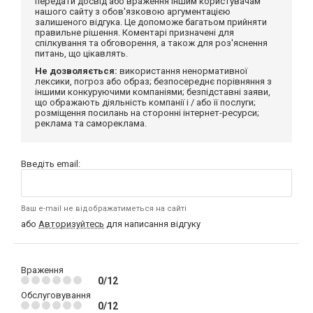
передати досвід або враження іншим користувачам
нашого сайту з обов'язковою аргументацією
залишеного відгука. Це допоможе багатьом прийняти
правильне рішення. Коментарі призначені для
спілкування та обговорення, а також для роз'яснення
питань, що цікавлять.
Не дозволяється:
використання ненормативної
лексики, погроз або образ; безпосереднє порівняння з
іншими конкуруючими компаніями; безпідставні заяви,
що ображають діяльність компанії і / або її послуги;
розміщення посилань на сторонні інтернет-ресурси;
реклама та самореклама.
Введіть email:
Ваш e-mail не відображатиметься на сайті
або
Авторизуйтесь
для написання відгуку
Враження
0/12
Обслуговування
0/12