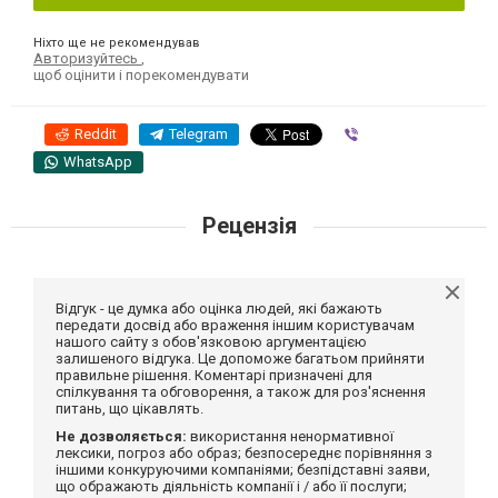
Ніхто ще не рекомендував
Авторизуйтесь
,
щоб оцінити і порекомендувати
Reddit
Telegram
Viber
WhatsApp
Рецензія
Відгук - це думка або оцінка людей, які бажають
передати досвід або враження іншим користувачам
нашого сайту з обов'язковою аргументацією
залишеного відгука. Це допоможе багатьом прийняти
правильне рішення. Коментарі призначені для
спілкування та обговорення, а також для роз'яснення
питань, що цікавлять.
Не дозволяється:
використання ненормативної
лексики, погроз або образ; безпосереднє порівняння з
іншими конкуруючими компаніями; безпідставні заяви,
що ображають діяльність компанії і / або її послуги;