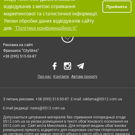
відвідувачів з метою отримання
Прийняти
маркетингової та статистичної інформації.
Умови обробки даних відвідувачів сайту
див.
"Політика конфіденційності"
Реклама на сайті
Франшиза "CitySites"
+38 (095) 515-50-87
Про нас
Контакти
Автори проєкту
З питань реклами: +38 (095) 515-50-87. E-mail:
reklama@0512.com.ua
E-mail редакції:
news@0512.com.ua
Допускається цитування матеріалів без отримання попередньої згоди
0512.com.ua за умови розміщення в тексті обов'язкового посилання на
0512.com.ua - Сайт міста Миколаєва. Для інтернет-видань обов'язкове
розміщення прямого, відкритого для пошукових систем гіперпосилання
на цитовані статті не нижче другого абзацу в тексті або в якості джерела.