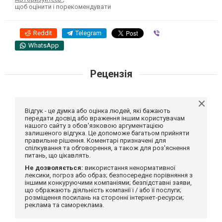
щоб оцінити і порекомендувати
Reddit
Telegram
Viber
WhatsApp
Рецензія
Відгук - це думка або оцінка людей, які бажають
передати досвід або враження іншим користувачам
нашого сайту з обов'язковою аргументацією
залишеного відгука. Це допоможе багатьом прийняти
правильне рішення. Коментарі призначені для
спілкування та обговорення, а також для роз'яснення
питань, що цікавлять.
Не дозволяється:
використання ненормативної
лексики, погроз або образ; безпосереднє порівняння з
іншими конкуруючими компаніями; безпідставні заяви,
що ображають діяльність компанії і / або її послуги;
розміщення посилань на сторонні інтернет-ресурси;
реклама та самореклама.