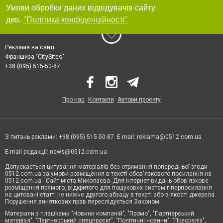
Умови обробки даних відвідувачів сайту
див.
"Політика конфіденційності"
Реклама на сайті
Франшиза "CitySites"
+38 (095) 515-50-87
Про нас
Контакти
Автори проєкту
З питань реклами: +38 (095) 515-50-87. E-mail:
reklama@0512.com.ua
E-mail редакції:
news@0512.com.ua
Допускається цитування матеріалів без отримання попередньої згоди
0512.com.ua за умови розміщення в тексті обов'язкового посилання на
0512.com.ua - Сайт міста Миколаєва. Для інтернет-видань обов'язкове
розміщення прямого, відкритого для пошукових систем гіперпосилання
на цитовані статті не нижче другого абзацу в тексті або в якості джерела.
Порушення виняткових прав переслідується Законом.
Матеріали з плашками "Новини компаній", "Промо", "Партнерський
матеріал", "Партнерський спецпроєкт", "Політичні новини", "Пресреліз",