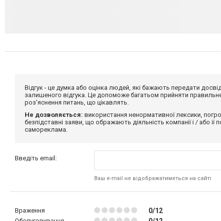
Відгук - це думка або оцінка людей, які бажають передати дос
залишеного відгука. Це допоможе багатьом прийняти правильне 
роз'яснення питань, що цікавлять.
Не дозволяється:
використання ненормативної лексики, погро
безпідставні заяви, що ображають діяльність компанії і / або її
самореклама.
Введіть email:
Ваш e-mail не відображатиметься на сайті
Враження
0/12
Обслуговування