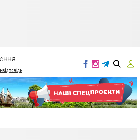
ення
-відповідь