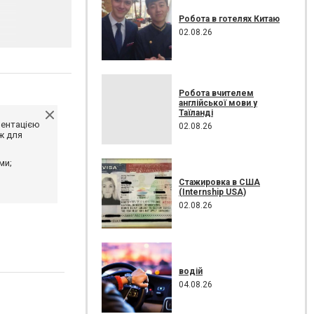
Робота в готелях Китаю
02.08.26
Робота вчителем
англійської мови у
Таїланді
ментацією
02.08.26
ж для
ми;
Стажировка в США
(Internship USA)
02.08.26
водій
04.08.26