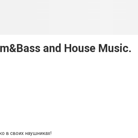
rum&Bass and House Music.
о в своих наушниках!