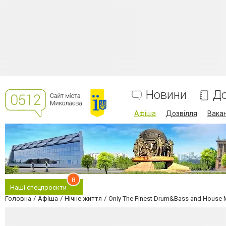
Новини
До
Афіша
Дозвілля
Вакан
8
Наші спецпроєкти
Головна
Афіша
Нічне життя
Only The Finest Drum&Bass and House 