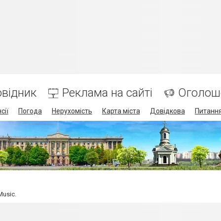
відник
Реклама на сайті
Оголош
сії
Погода
Нерухомість
Карта міста
Довідкова
Питання
Music.