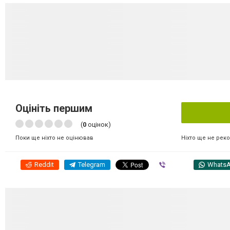
Оцініть першим
(
0
оцінок)
Ніхто ще не рек
Поки ще ніхто не оцінював
Reddit
Telegram
Viber
Whats