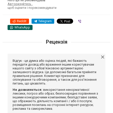
Ніхто ще не рекомендував
Авторизуйтесь
,
щоб оцінити і порекомендувати
Reddit
Telegram
Viber
WhatsApp
Рецензія
Відгук - це думка або оцінка людей, які бажають
передати досвід або враження іншим користувачам
нашого сайту з обов'язковою аргументацією
залишеного відгука. Це допоможе багатьом прийняти
правильне рішення. Коментарі призначені для
спілкування та обговорення, а також для роз'яснення
питань, що цікавлять.
Не дозволяється:
використання ненормативної
лексики, погроз або образ; безпосереднє порівняння з
іншими конкуруючими компаніями; безпідставні заяви,
що ображають діяльність компанії і / або її послуги;
розміщення посилань на сторонні інтернет-ресурси;
реклама та самореклама.