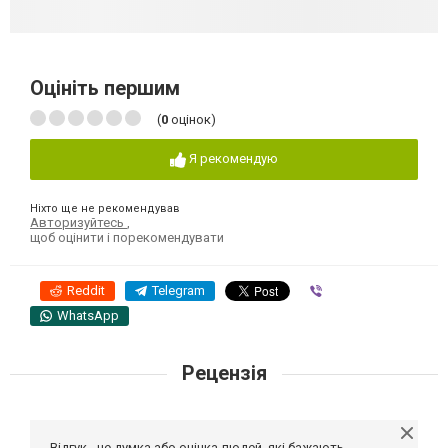
Оцініть першим
(
0
оцінок)
Я рекомендую
Ніхто ще не рекомендував
Авторизуйтесь
,
щоб оцінити і порекомендувати
Reddit
Telegram
Viber
WhatsApp
Рецензія
Відгук - це думка або оцінка людей, які бажають