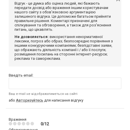
Відгук - це думка або оцінка людей, які бажають
передати досвід або враження іншим користувачам
нашого сайту з обов'язковою аргументацією
залишеного відгука. Це допоможе багатьом прийняти
правильне рішення. Коментарі призначені для
спілкування та обговорення, а також для роз'яснення
питань, що цікавлять.
Не дозволяється:
використання ненормативної
лексики, погроз або образ; безпосереднє порівняння з
іншими конкуруючими компаніями; безпідставні заяви,
що ображають діяльність компанії і / або її послуги;
розміщення посилань на сторонні інтернет-ресурси;
реклама та самореклама.
Введіть email:
Ваш e-mail не відображатиметься на сайті
або
Авторизуйтесь
для написання відгуку
Враження
0/12
Обслуговування