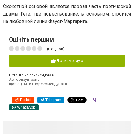
Сюжетной основой является первая часть поэтической
драмы Гете, где повествование, в основном, строится
на любовной линии Фауст-Маргарита.
Оцініть першим
(
0
оцінок)
Я рекомендую
Ніхто ще не рекомендував
Авторизуйтесь
,
щоб оцінити і порекомендувати
Reddit
Telegram
Viber
WhatsApp