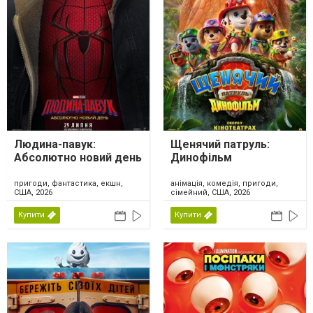
Людина-павук:
Щенячий патруль:
Абсолютно новий день
Динофільм
пригоди, фантастика, екшн,
анімація, комедія, пригоди,
США, 2026
сімейний, США, 2026
Купити
Купити