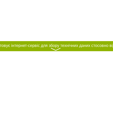
〉
нас :
и
Автори проєкту