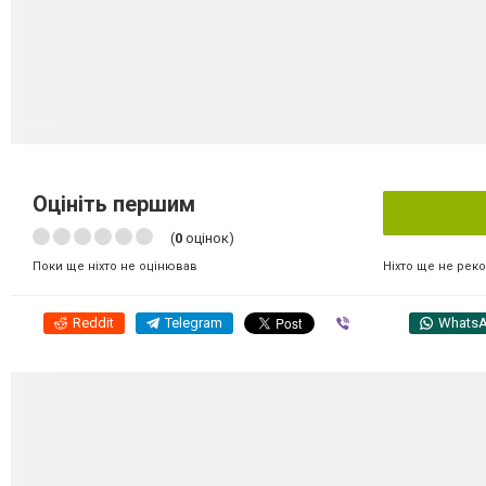
Оцініть першим
(
0
оцінок)
Ніхто ще не рек
Поки ще ніхто не оцінював
Reddit
Telegram
Viber
Whats