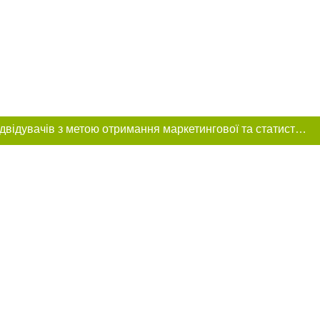
Цей сайт використовує «cookies». Також веб-сайт використовує інтернет-сервіс для збору технічних даних стосовно відвідувачів з метою отримання маркетингової та статистичної інформації. Умови обробки даних відвідувачів сайту див.