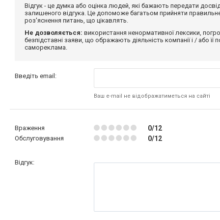
Відгук - це думка або оцінка людей, які бажають передати дос
залишеного відгука. Це допоможе багатьом прийняти правильне 
роз'яснення питань, що цікавлять.
Не дозволяється:
використання ненормативної лексики, погро
безпідставні заяви, що ображають діяльність компанії і / або її
самореклама.
Введіть email:
Ваш e-mail не відображатиметься на сайті
Враження
0/12
Обслуговування
0/12
Відгук: