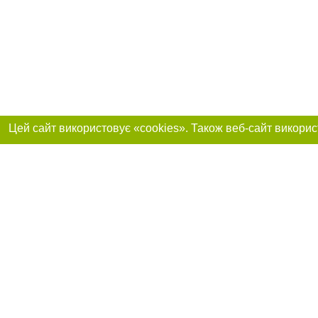
Приєднуйтесь до 
Реклама на сайті
Франшиза "CitySites"
+38 (095) 515-50-87
Про нас
Контакт