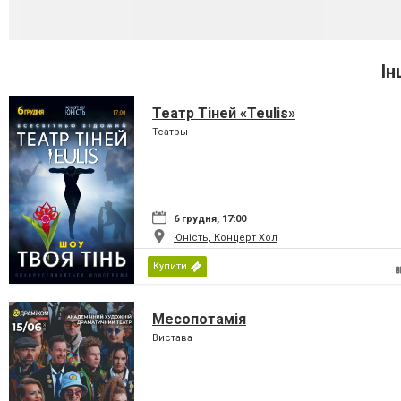
Ін
Театр Тіней «Teulis»
Театры
6 грудня, 17:00
Юність, Концерт Хол
Купити
Месопотамія
Вистава