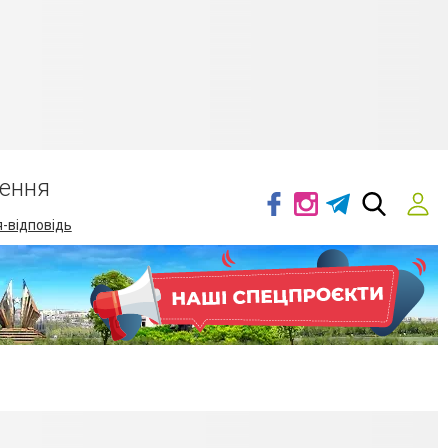
ення
-відповідь