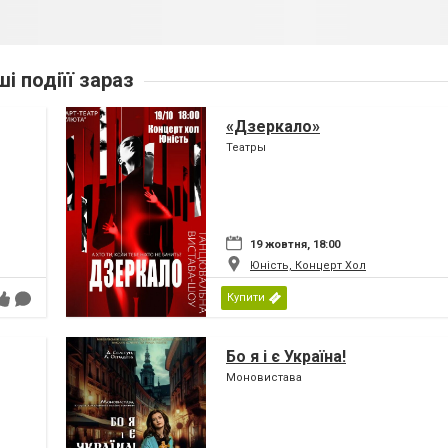
ші подіїї зараз
«Дзеркало»
Театры
19 жовтня, 18:00
Юність, Концерт Хол
Купити
Бо я і є Україна!
Моновистава