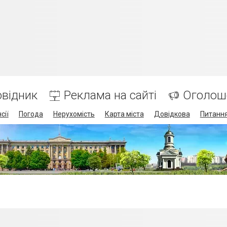
відник
Реклама на сайті
Оголош
сії
Погода
Нерухомість
Карта міста
Довідкова
Питання