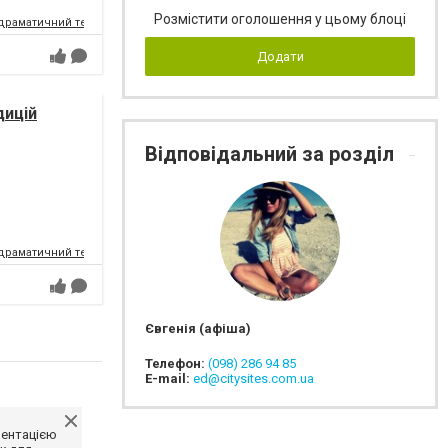
Розмістити оголошення у цьому блоці
драматичний театр
Додати
дицій
Відповідальний за розділ
драматичний театр
Євгенія (афіша)
Телефон:
(098) 286 94 85
E-mail:
ed@citysites.com.ua
ментацією