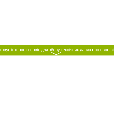
〉
нас :
и
Автори проєкту