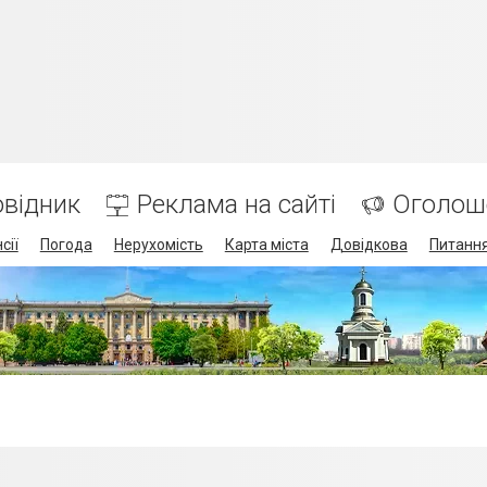
відник
Реклама на сайті
Оголош
сії
Погода
Нерухомість
Карта міста
Довідкова
Питання