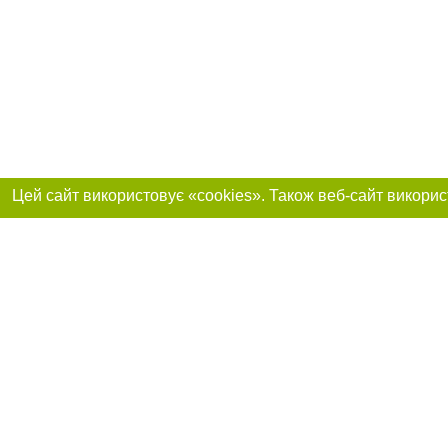
Приєднуйтесь до 
Реклама на сайті
Франшиза "CitySites"
+38 (095) 515-50-87
Про нас
Контакт