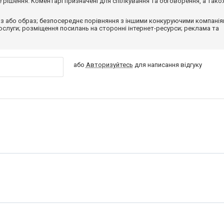
рішення. Коментарі призначені для спілкування та обговорення, а тако
з або образ; безпосереднє порівняння з іншими конкуруючими компанія
 послуги; розміщення посилань на сторонні інтернет-ресурси; реклама та
або
Авторизуйтесь
для написання відгуку