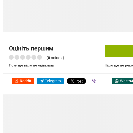
Оцініть першим
(
0
оцінок)
Ніхто ще не рек
Поки ще ніхто не оцінював
Reddit
Telegram
Viber
Whats