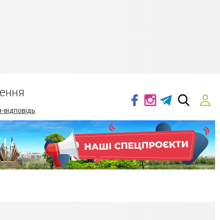
ення
-відповідь