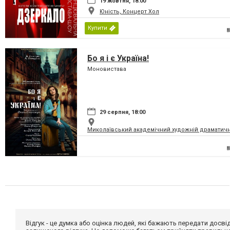
19 жовтня, 18:00
Юність, Концерт Хол
Купити
Бо я і є Україна!
Моновистава
29 серпня, 18:00
Миколаївський академічний художній драматичн
Відгук - це думка або оцінка людей, які бажають передати дос