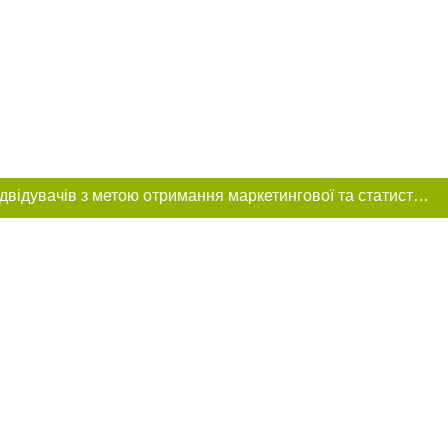
Цей сайт використовує «cookies». Також веб-сайт використовує інтернет-сервіс для збору технічних даних стосовно відвідувачів з метою отримання маркетингової та статистичної інформації. Умови обробки даних відвідувачів сайту див.