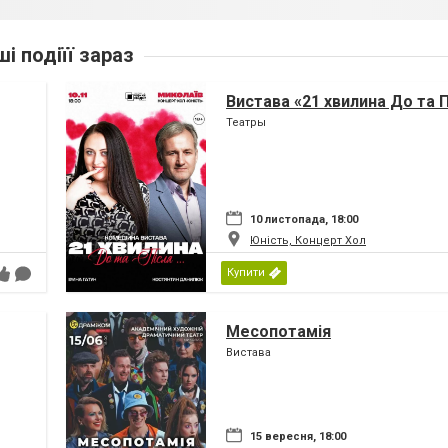
ші подіїї зараз
Вистава «21 хвилина До та Пі
Театры
10 листопада, 18:00
Юність, Концерт Хол
Купити
Месопотамія
Вистава
15 вересня, 18:00