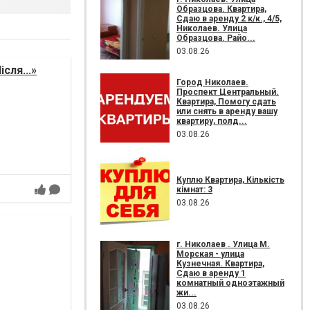
Образцова. Квартира,
Сдаю в аренду 2 к/к., 4/5,
Николаев. Улица
Образцова. Райо...
03.08.26
сля...»
Город Николаев.
Проспект Центральный.
Квартира, Помогу сдать
или снять в аренду вашу
квартиру, полд...
03.08.26
Куплю Квартира, Кількість
кімнат: 3
03.08.26
г. Николаев . Улица М.
Морская - улица
Кузнечная. Квартира,
Сдаю в аренду 1
комнатный одноэтажный
жи...
03.08.26