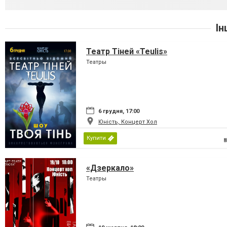
Ін
Театр Тіней «Teulis»
Театры
6 грудня, 17:00
Юність, Концерт Хол
Купити
«Дзеркало»
Театры