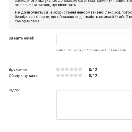
залишеного відгука. Це допоможе багатьом прийняти правильне 
роз'яснення питань, що цікавлять.
Не дозволяється:
використання ненормативної лексики, погро
безпідставні заяви, що ображають діяльність компанії і / або її
самореклама.
Введіть email:
Ваш e-mail не відображатиметься на сайті
Враження
0/12
Обслуговування
0/12
Відгук: