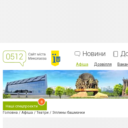
Новини
До
Афіша
Дозвілля
Вакан
8
Наші спецпроєкти
Головна
Афіша
Театри
Эллины башмачки