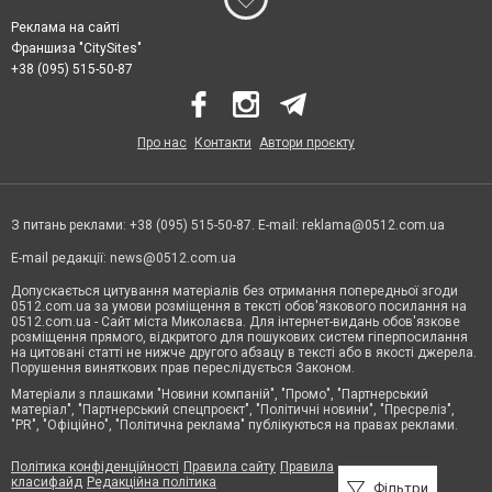
Реклама на сайті
Франшиза "CitySites"
+38 (095) 515-50-87
Про нас
Контакти
Автори проєкту
З питань реклами: +38 (095) 515-50-87. E-mail:
reklama@0512.com.ua
E-mail редакції:
news@0512.com.ua
Допускається цитування матеріалів без отримання попередньої згоди
0512.com.ua за умови розміщення в тексті обов'язкового посилання на
0512.com.ua - Сайт міста Миколаєва. Для інтернет-видань обов'язкове
розміщення прямого, відкритого для пошукових систем гіперпосилання
на цитовані статті не нижче другого абзацу в тексті або в якості джерела.
Порушення виняткових прав переслідується Законом.
Матеріали з плашками "Новини компаній", "Промо", "Партнерський
матеріал", "Партнерський спецпроєкт", "Політичні новини", "Пресреліз",
"PR", "Офіційно", "Політична реклама" публікуються на правах реклами.
Політика конфіденційності
Правила сайту
Правила
класифайд
Редакційна політика
Фільтри