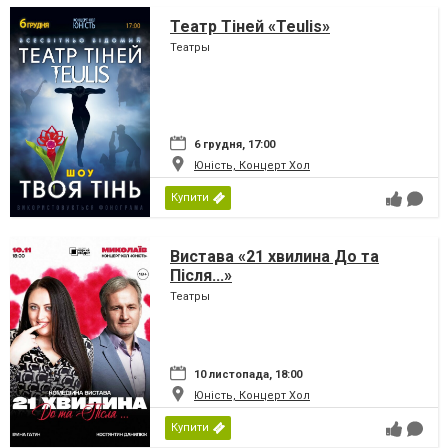
Театр Тіней «Teulis»
Театры
6 грудня, 17:00
Юність, Концерт Хол
Купити
Вистава «21 хвилина До та
Після...»
Театры
10 листопада, 18:00
Юність, Концерт Хол
Купити