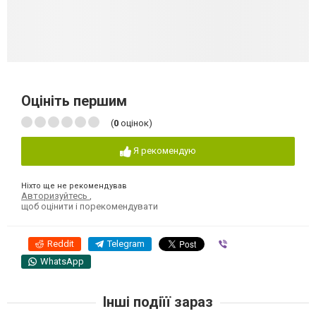
Оцініть першим
(
0
оцінок)
Я рекомендую
Ніхто ще не рекомендував
Авторизуйтесь
,
щоб оцінити і порекомендувати
Reddit
Telegram
Viber
WhatsApp
Інші подіїї зараз