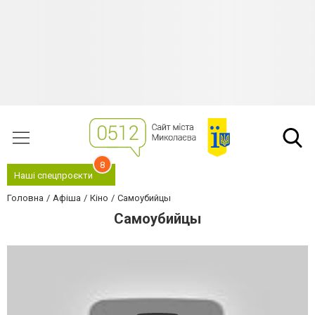
8
Наші спецпроєкти
Головна
Афіша
Кіно
Самоубийцы
Самоубийцы