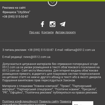
Реклама на сайті
Франшиза "CitySites"
+38 (095) 515-50-87
Про нас
Контакти
Автори проєкту
З питань реклами: +38 (095) 515-50-87. E-mail:
reklama@0512.com.ua
E-mail редакції:
news@0512.com.ua
Допускається цитування матеріалів без отримання попередньої згоди
0512.com.ua за умови розміщення в тексті обов'язкового посилання на
0512.com.ua - Сайт міста Миколаєва. Для інтернет-видань обов'язкове
розміщення прямого, відкритого для пошукових систем гіперпосилання
на цитовані статті не нижче другого абзацу в тексті або в якості джерела.
Порушення виняткових прав переслідується Законом.
Матеріали з плашками "Новини компаній", "Промо", "Партнерський
матеріал", "Партнерський спецпроєкт", "Політичні новини", "Пресреліз",
"PR", "Офіційно", "Політична реклама" публікуються на правах реклами.
Політика конфіденційності
Правила сайту
Правила
класифайд
Редакційна політика