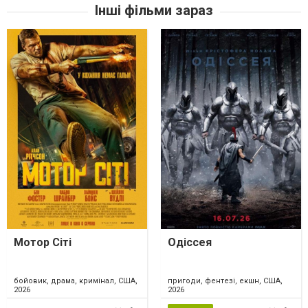
Інші фільми зараз
Мотор Сіті
Одіссея
бойовик, драма, кримінал, США,
пригоди, фентезі, екшн, США,
2026
2026