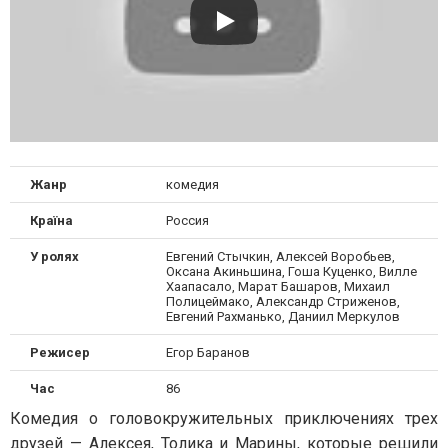
Жанр
комедия
Країна
Россия
У ролях
Евгений Стычкин, Алексей Воробьев,
Оксана Акиньшина, Гоша Куценко, Вилле
Хаапасало, Марат Башаров, Михаил
Полицеймако, Александр Стриженов,
Евгений Рахманько, Даниил Меркулов
Режисер
Егор Баранов
Час
86
Комедия о головокружительных приключениях трех
друзей — Алексея, Толика и Марины, которые решили