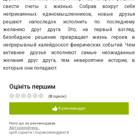
свести счеты с жизнью. Собрав вокруг себя
неприкаянных единомышленников, новые друзья
решают напоследок исполнить по последнему
желанию друг друга. Это, на первый взгляд,
безобидное решение превращает жизнь героев в
непрерывный калейдоскоп феерических событий. Чем
активнее друзья исполняют самые неожиданные
желания друг друга, тем невероятнее истории, в
которые они попадают.
Оцініть першим
(
0
оцінок)
Я рекомендую
Ніхто ще не рекомендував
Авторизуйтесь
,
щоб оцінити і порекомендувати