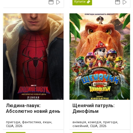
Купити
Людина-павук:
Щенячий патруль:
Абсолютно новий день
Динофільм
пригоди, фантастика, екшн,
анімація, комедія, пригоди,
США, 2026
сімейний, США, 2026