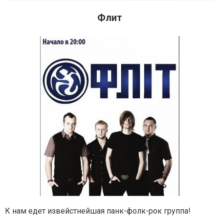
Флит
К нам едет извейстнейшая панк-фолк-рок группа!