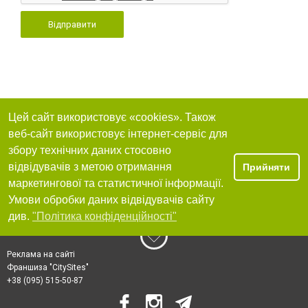
Відправити
Цей сайт використовує «cookies». Також
веб-сайт використовує інтернет-сервіс для
збору технічних даних стосовно
відвідувачів з метою отримання
Прийняти
маркетингової та статистичної інформації.
Умови обробки даних відвідувачів сайту
див.
"Політика конфіденційності"
Реклама на сайті
Франшиза "CitySites"
+38 (095) 515-50-87