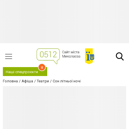
8
Наші спецпроєкти
Головна
Афіша
Театри
Сон літньої ночі