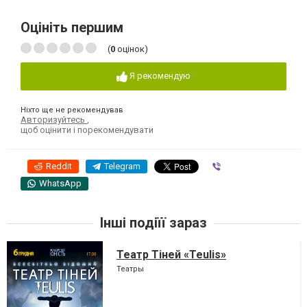
Оцініть першим
(
0
оцінок)
Я рекомендую
Ніхто ще не рекомендував
Авторизуйтесь
,
щоб оцінити і порекомендувати
Reddit
Telegram
Viber
WhatsApp
Інші подіїї зараз
Театр Тіней «Teulis»
Театры