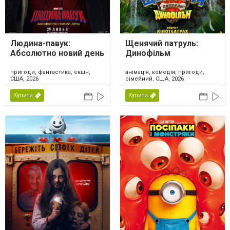
Людина-павук:
Щенячий патруль:
Абсолютно новий день
Динофільм
пригоди, фантастика, екшн,
анімація, комедія, пригоди,
США, 2026
сімейний, США, 2026
Купити
Купити