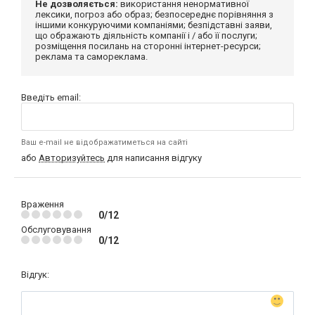
Не дозволяється:
використання ненормативної
лексики, погроз або образ; безпосереднє порівняння з
іншими конкуруючими компаніями; безпідставні заяви,
що ображають діяльність компанії і / або її послуги;
розміщення посилань на сторонні інтернет-ресурси;
реклама та самореклама.
Введіть email:
Ваш e-mail не відображатиметься на сайті
або
Авторизуйтесь
для написання відгуку
Враження
0/12
Обслуговування
0/12
Відгук: