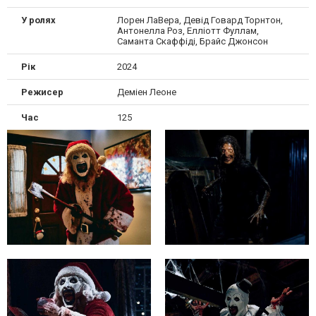
У ролях
Лорен ЛаВера, Девід Говард Торнтон,
Антонелла Роз, Елліотт Фуллам,
Саманта Скаффіді, Брайс Джонсон
Рік
2024
Режисер
Деміен Леоне
Час
125