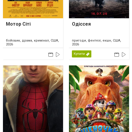
Мотор Сіті
Одіссея
бойовик, драма, кримінал, США,
пригоди, фентезі, екшн, США,
2026
2026
Купити