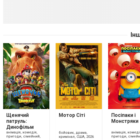
Ін
Щенячий
Мотор Сіті
Посіпаки і
патруль:
Монстряки
Динофільм
анімація, комедія,
анімація, комеді
бойовик, драма,
пригоди, сімейний,
пригоди, сімейн
кримінал, США, 2026