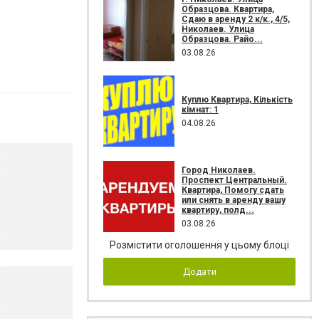
Образцова. Квартира,
Сдаю в аренду 2 к/к., 4/5,
Николаев. Улица
Образцова. Райо...
03.08.26
Куплю Квартира, Кількість
кімнат: 1
04.08.26
Город Николаев.
Проспект Центральный.
Квартира, Помогу сдать
или снять в аренду вашу
квартиру, полд...
03.08.26
Розмістити оголошення у цьому блоці
Додати