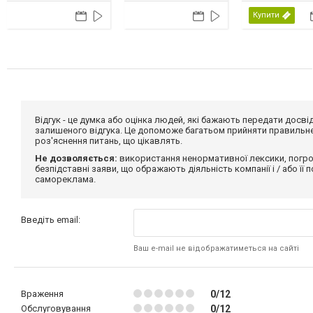
США, 2026
США, 2026
Купити
Відгук - це думка або оцінка людей, які бажають передати дос
залишеного відгука. Це допоможе багатьом прийняти правильне 
роз'яснення питань, що цікавлять.
Не дозволяється:
використання ненормативної лексики, погро
безпідставні заяви, що ображають діяльність компанії і / або її
самореклама.
Введіть email:
Ваш e-mail не відображатиметься на сайті
Враження
0/12
Обслуговування
0/12