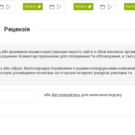
Купити
Купити
Купи
Рецензія
від або враження іншим користувачам нашого сайту з обов'язковою аргу
рішення. Коментарі призначені для спілкування та обговорення, а тако
з або образ; безпосереднє порівняння з іншими конкуруючими компанія
 послуги; розміщення посилань на сторонні інтернет-ресурси; реклама та
або
Авторизуйтесь
для написання відгуку