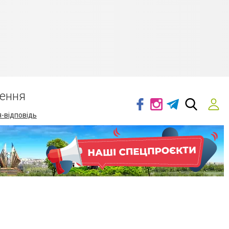
ення
-відповідь