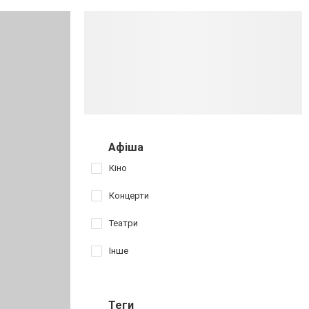
Афіша
Кіно
Концерти
Театри
Інше
Теги