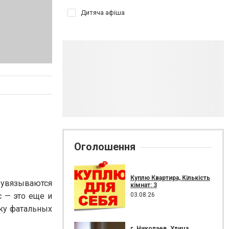
Дитяча афіша
Оголошення
Куплю Квартира, Кількість
а увязываются
кімнат: 3
03.08.26
с — это еще и
ку фатальных
г. Николаев. Улица