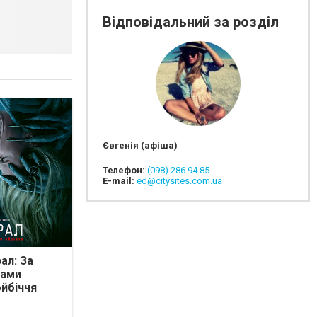
Відповідальний за розділ
Євгенія (афіша)
Телефон:
(098) 286 94 85
E-mail:
ed@citysites.com.ua
ал: За
ами
йбіччя