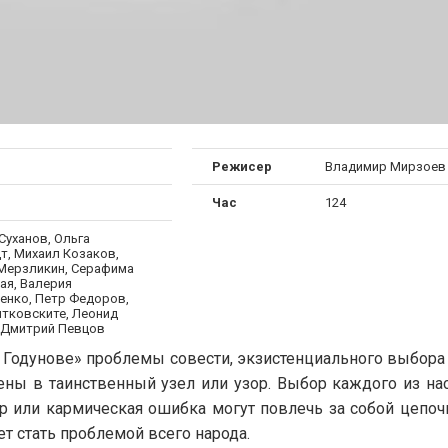
Режисер
Владимир Мирзоев
Час
124
Суханов, Ольга
т, Михаил Козаков,
Мерзликин, Серафима
ая, Валерия
енко, Петр Федоров,
итковските, Леонид
 Дмитрий Певцов
се Годунове» проблемы совести, экзистенциального выбор
тены в таинственный узел или узор. Выбор каждого из на
 или кармическая ошибка могут повлечь за собой цепоч
ет стать проблемой всего народа.