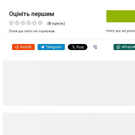
Оцініть першим
(
0
оцінок)
Ніхто ще не рек
Поки ще ніхто не оцінював
Reddit
Telegram
Viber
Whats