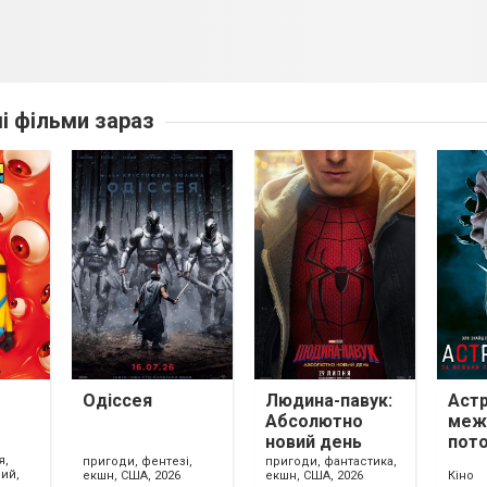
ші фільми зараз
Одіссея
Людина-павук:
Астр
Абсолютно
меж
новий день
пото
я,
пригоди, фентезі,
пригоди, фантастика,
ий,
екшн, США, 2026
екшн, США, 2026
Кіно