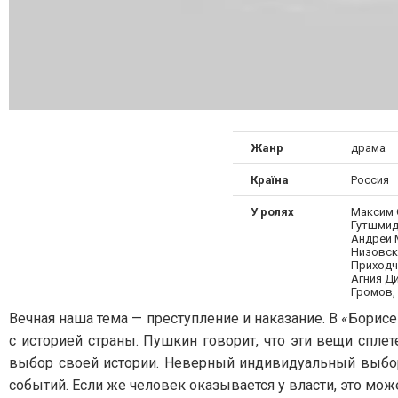
Жанр
драма
Країна
Россия
У ролях
Максим 
Гутшмид
Андрей 
Низовск
Приходч
Агния Д
Громов,
Вечная наша тема — преступление и наказание. В «Бори
с историей страны. Пушкин говорит, что эти вещи спле
выбор своей истории. Неверный индивидуальный выбор
событий. Если же человек оказывается у власти, это мож