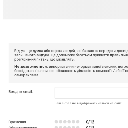
Відгук - це думка або оцінка людей, які бажають передати дос
залишеного відгука. Це допоможе багатьом прийняти правильне 
роз'яснення питань, що цікавлять.
Не дозволяється:
використання ненормативної лексики, погро
безпідставні заяви, що ображають діяльність компанії і / або її
самореклама.
Введіть email:
Ваш e-mail не відображатиметься на сайті
Враження
0/12
Обслуговування