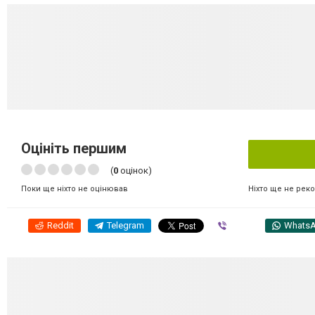
Оцініть першим
(
0
оцінок)
Ніхто ще не рек
Поки ще ніхто не оцінював
Reddit
Telegram
Viber
Whats