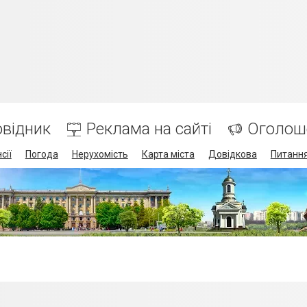
відник
Реклама на сайті
Оголош
сії
Погода
Нерухомість
Карта міста
Довідкова
Питання