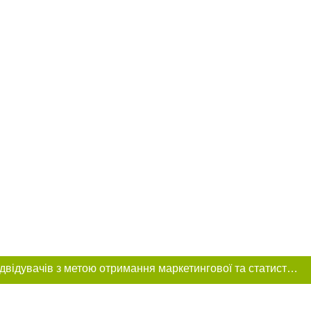
Цей сайт використовує «cookies». Також веб-сайт використовує інтернет-сервіс для збору технічних даних стосовно відвідувачів з метою отримання маркетингової та статистичної інформації. Умови обробки даних відвідувачів сайту див.