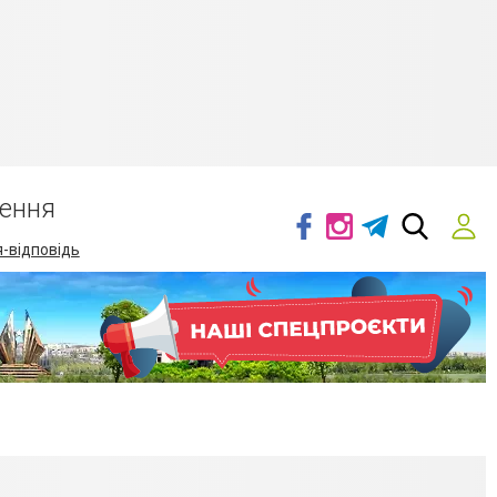
ення
-відповідь