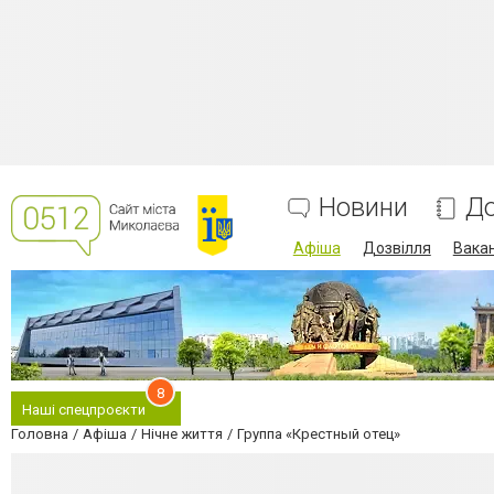
Новини
До
Афіша
Дозвілля
Вакан
8
Наші спецпроєкти
Головна
Афіша
Нічне життя
Группа «Крестный отец»