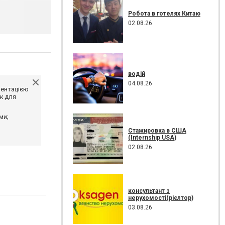
Робота в готелях Китаю
02.08.26
водій
04.08.26
ментацією
ж для
ми;
Стажировка в США
(Internship USA)
02.08.26
консультант з
нерухомості(рієлтор)
03.08.26