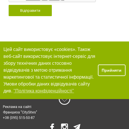
Відправити
Цей сайт використовує «cookies». Також
веб-сайт використовує інтернет-сервіс для
збору технічних даних стосовно
відвідувачів з метою отримання
Прийняти
маркетингової та статистичної інформації.
Умови обробки даних відвідувачів сайту
див.
"Політика конфіденційності"
Реклама на сайті
Франшиза "CitySites"
+38 (095) 515-50-87