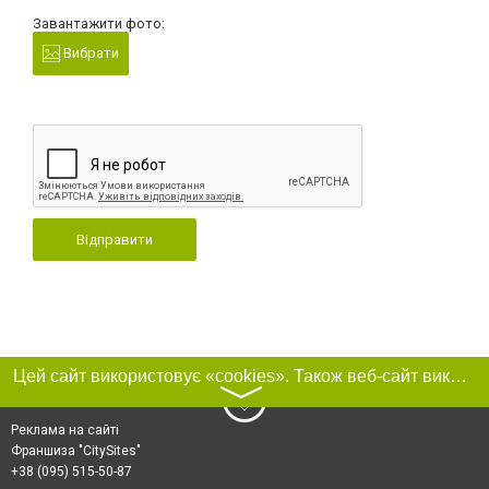
Завантажити фото:
Вибрати
Відправити
Цей сайт використовує «cookies». Також веб-сайт використовує інтернет-сервіс для збору технічних даних стосовно відвідувачів з метою отримання маркетингової та статистичної інформації. Умови обробки даних відвідувачів сайту див.
〉
Реклама на сайті
Франшиза "CitySites"
+38 (095) 515-50-87