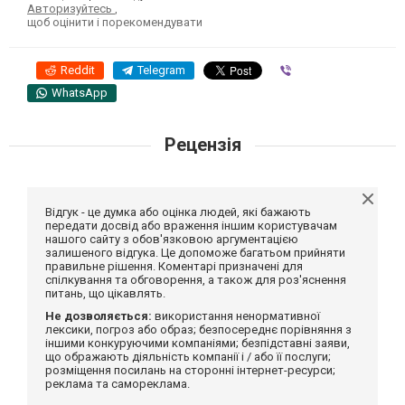
Авторизуйтесь
,
щоб оцінити і порекомендувати
Reddit
Telegram
Viber
WhatsApp
Рецензія
Відгук - це думка або оцінка людей, які бажають
передати досвід або враження іншим користувачам
нашого сайту з обов'язковою аргументацією
залишеного відгука. Це допоможе багатьом прийняти
правильне рішення. Коментарі призначені для
спілкування та обговорення, а також для роз'яснення
питань, що цікавлять.
Не дозволяється:
використання ненормативної
лексики, погроз або образ; безпосереднє порівняння з
іншими конкуруючими компаніями; безпідставні заяви,
що ображають діяльність компанії і / або її послуги;
розміщення посилань на сторонні інтернет-ресурси;
реклама та самореклама.