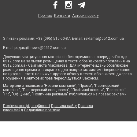
Про нас
Контакти
Автори проєкту
З питань реклами: +38 (095) 515-50-87. E-mail:
reklama@0512.com.ua
E-mail редакції:
news@0512.com.ua
Допускається цитування матеріалів без отримання попередньої згоди
0512.com.ua за умови розміщення в тексті обов'язкового посилання на
0512.com.ua - Сайт міста Миколаєва. Для інтернет-видань обов'язкове
розміщення прямого, відкритого для пошукових систем гіперпосилання
на цитовані статті не нижче другого абзацу в тексті або в якості джерела.
Порушення виняткових прав переслідується Законом.
Матеріали з плашками "Новини компаній", "Промо", "Партнерський
матеріал", "Партнерський спецпроєкт", "Політичні новини", "Пресреліз",
"PR", "Офіційно", "Політична реклама" публікуються на правах реклами.
Політика конфіденційності
Правила сайту
Правила
класифайд
Редакційна політика