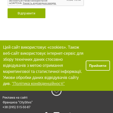
Відправити
Цей сайт використовує «cookies». Також
веб-сайт використовує інтернет-сервіс для
збору технічних даних стосовно
відвідувачів з метою отримання
Прийняти
маркетингової та статистичної інформації.
Умови обробки даних відвідувачів сайту
див.
"Політика конфіденційності"
Реклама на сайті
Франшиза "CitySites"
+38 (095) 515-50-87