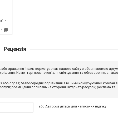
аїни
1
Рецензія
від або враження іншим користувачам нашого сайту з обов'язковою аргу
рішення. Коментарі призначені для спілкування та обговорення, а тако
з або образ; безпосереднє порівняння з іншими конкуруючими компанія
 послуги; розміщення посилань на сторонні інтернет-ресурси; реклама та
або
Авторизуйтесь
для написання відгуку