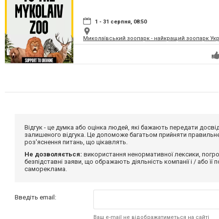
1 - 31 серпня, 08:50
Миколаївський зоопарк - найкращий зоопарк Укр
Відгук - це думка або оцінка людей, які бажають передати дос
залишеного відгука. Це допоможе багатьом прийняти правильне 
роз'яснення питань, що цікавлять.
Не дозволяється:
використання ненормативної лексики, погро
безпідставні заяви, що ображають діяльність компанії і / або її
самореклама.
Введіть email:
Ваш e-mail не відображатиметься на сайті