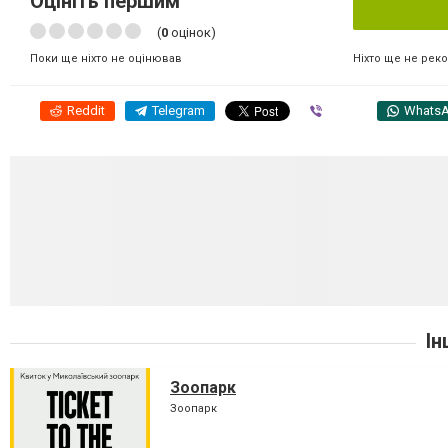
Оцініть першим
(
0
оцінок)
Ніхто ще не рек
Поки ще ніхто не оцінював
Reddit
Telegram
Viber
Whats
Ін
Зоопарк
Зоопарк