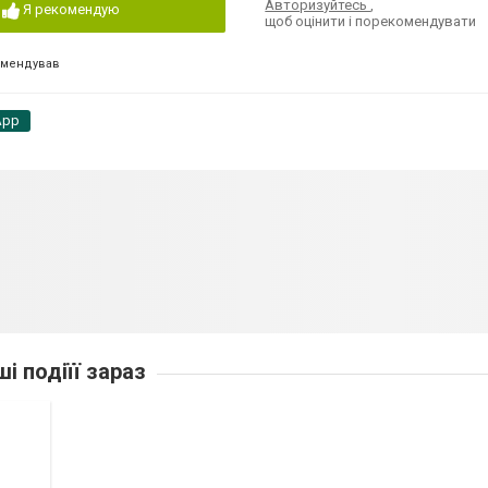
Авторизуйтесь
,
Я рекомендую
щоб оцінити і порекомендувати
омендував
App
ші подіїї зараз