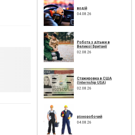
водій
04.08.26
Робота з дітьми в
Великої Британії
02.08.26
Стажировка в США
(Internship USA)
02.08.26
різноробочий
04.08.26