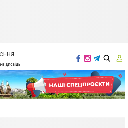
ення
-відповідь