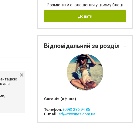
Розмістити оголошення у цьому блоці
Додати
Відповідальний за розділ
ментацією
ж для
ми;
Євгенія (афіша)
Телефон:
(098) 286 94 85
E-mail:
ed@citysites.com.ua