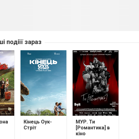
ші подіїї зараз
она
Кінець Оук-
МУР. Ти
Стріт
[Романтика] в
кіно