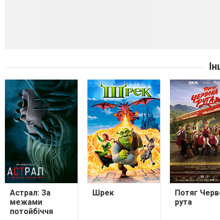
Ін
Астрал: За
Шрек
Потяг Черв
межами
рута
потойбіччя