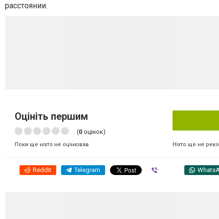
расстоянии.
Оцініть першим
(
0
оцінок)
Ніхто ще не рек
Поки ще ніхто не оцінював
Reddit
Telegram
Viber
Whats