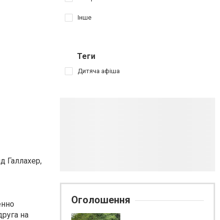
Інше
Теги
Дитяча афіша
д Галлахер,
Оголошення
енно
друга на