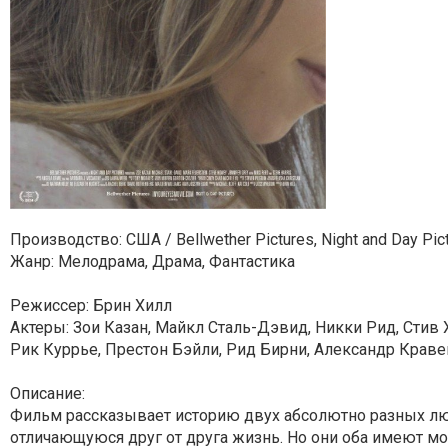
Производство: США / Bellwether Pictures, Night and Day Pic
Жанр: Мелодрама, Драма, Фантастика
Режиссер: Брин Хилл
Актеры: Зои Казан, Майкл Сталь-Дэвид, Никки Рид, Стив 
Рик Куррье, Престон Бэйли, Рид Бирни, Александр Кравец
Описание:
Фильм рассказывает историю двух абсолютно разных люд
отличающуюся друг от друга жизнь. Но они оба имеют мо