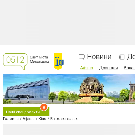
Новини
До
Афіша
Дозвілля
Вакан
8
Наші спецпроєкти
Головна
Афіша
Кіно
В твоих глазах