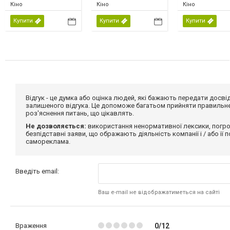
Кіно
Кіно
Кіно
Купити
Купити
Купити
Відгук - це думка або оцінка людей, які бажають передати дос
залишеного відгука. Це допоможе багатьом прийняти правильне 
роз'яснення питань, що цікавлять.
Не дозволяється:
використання ненормативної лексики, погро
безпідставні заяви, що ображають діяльність компанії і / або її
самореклама.
Введіть email:
Ваш e-mail не відображатиметься на сайті
Враження
0/12