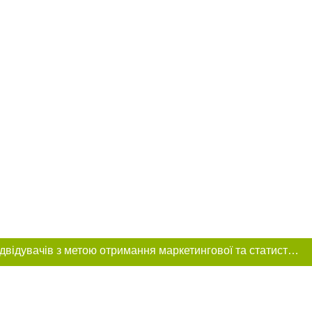
Цей сайт використовує «cookies». Також веб-сайт використовує інтернет-сервіс для збору технічних даних стосовно відвідувачів з метою отримання маркетингової та статистичної інформації. Умови обробки даних відвідувачів сайту див.