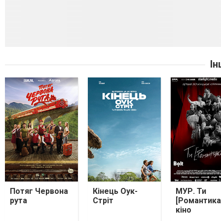
Ін
Потяг Червона
Кінець Оук-
МУР. Ти
рута
Стріт
[Романтика
кіно