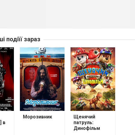
ші подіїї зараз
Морозивник
Щенячий
] в
патруль:
Динофільм