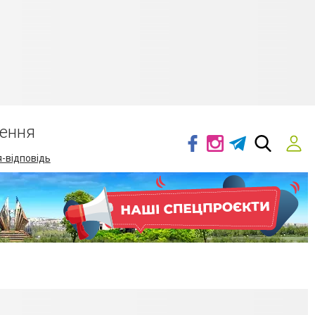
ення
-відповідь