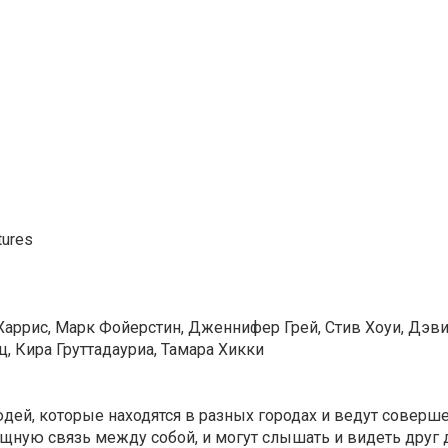
tures
Харрис, Марк Фойерстин, Дженнифер Грей, Стив Хоуи, Дэви
, Кира Груттадауриа, Тамара Хикки
ей, которые находятся в разных городах и ведут соверш
щную связь между собой, и могут слышать и видеть друг 