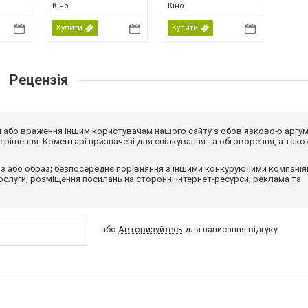
Кіно
Кіно
Купити
Купити
Рецензія
від або враження іншим користувачам нашого сайту з обов'язковою аргу
рішення. Коментарі призначені для спілкування та обговорення, а тако
з або образ; безпосереднє порівняння з іншими конкуруючими компанія
 послуги; розміщення посилань на сторонні інтернет-ресурси; реклама та
або
Авторизуйтесь
для написання відгуку