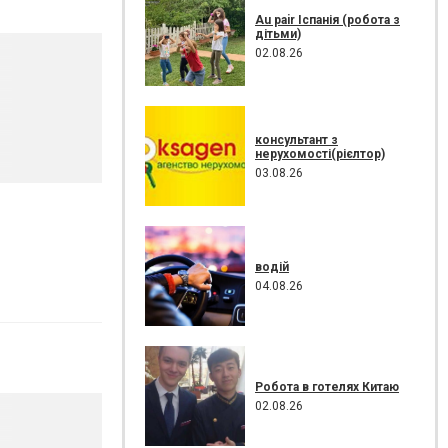
Au pair Іспанія (робота з
дітьми)
02.08.26
консультант з
нерухомості(рієлтор)
03.08.26
водій
04.08.26
Робота в готелях Китаю
02.08.26