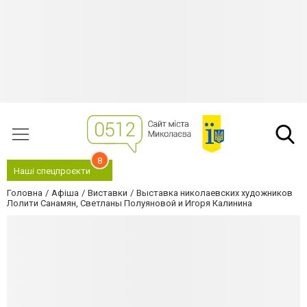
8
Наші спецпроєкти
Головна
Афіша
Виставки
Выставка николаевских художников
Лолити Санамян, Светланы Полуяновой и Игоря Калинина