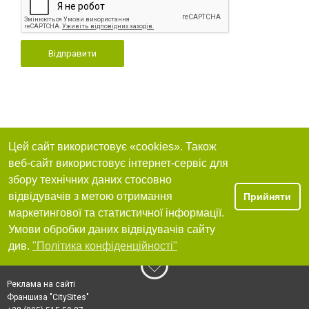
Відправити
Цей сайт використовує «cookies». Також
веб-сайт використовує інтернет-сервіс для
збору технічних даних стосовно
відвідувачів з метою отримання
Прийняти
маркетингової та статистичної інформації.
Умови обробки даних відвідувачів сайту
див.
"Політика конфіденційності"
Реклама на сайті
Франшиза "CitySites"