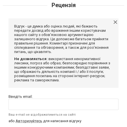
Рецензія
Відгук - це думка або оцінка людей, які бажають
передати досвід або враження іншим користувачам
нашого сайту з обов'язковою аргументацією
залишеного відгука. Це допоможе багатьом прийняти
правильне рішення. Коментарі призначені для
спілкування та обговорення, а також для роз'яснення
питань, що цікавлять.
Не дозволяється:
використання ненормативної
лексики, погроз або образ; безпосереднє порівняння з
іншими конкуруючими компаніями; безпідставні заяви,
що ображають діяльність компанії і / або її послуги;
розміщення посилань на сторонні інтернет-ресурси;
реклама та самореклама.
Введіть email:
Ваш e-mail не відображатиметься на сайті
або
Авторизуйтесь
для написання відгуку