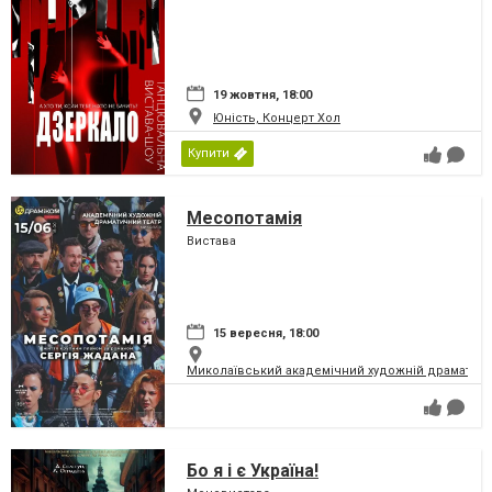
19 жовтня, 18:00
Юність, Концерт Хол
Купити
Месопотамія
Вистава
15 вересня, 18:00
Миколаївський академічний художній драматичн
Бо я і є Україна!