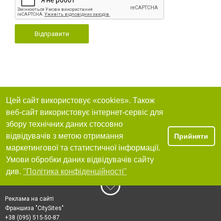
Відправити
Цей сайт використовує «cookies». Також
веб-сайт використовує інтернет-сервіс для
збору технічних даних стосовно
відвідувачів з метою отримання
Прийняти
маркетингової та статистичної інформації.
Умови обробки даних відвідувачів сайту
див.
"Політика конфіденційності"
Реклама на сайті
Франшиза "CitySites"
+38 (095) 515-50-87