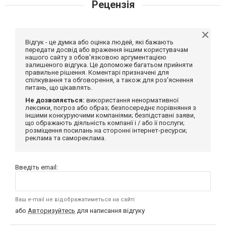
Рецензія
Відгук - це думка або оцінка людей, які бажають
передати досвід або враження іншим користувачам
нашого сайту з обов'язковою аргументацією
залишеного відгука. Це допоможе багатьом прийняти
правильне рішення. Коментарі призначені для
спілкування та обговорення, а також для роз'яснення
питань, що цікавлять.
Не дозволяється:
використання ненормативної
лексики, погроз або образ; безпосереднє порівняння з
іншими конкуруючими компаніями; безпідставні заяви,
що ображають діяльність компанії і / або її послуги;
розміщення посилань на сторонні інтернет-ресурси;
реклама та самореклама.
Введіть email:
Ваш e-mail не відображатиметься на сайті
або
Авторизуйтесь
для написання відгуку