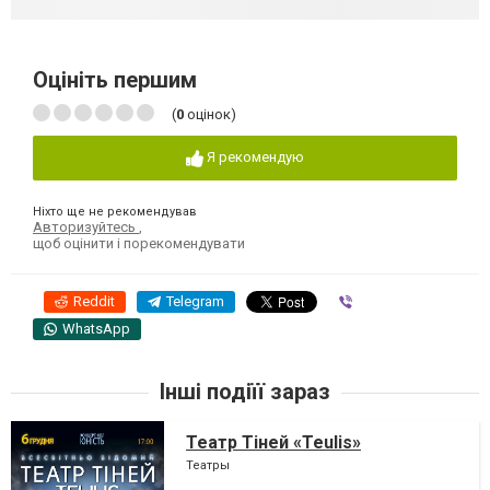
Оцініть першим
(
0
оцінок)
Я рекомендую
Ніхто ще не рекомендував
Авторизуйтесь
,
щоб оцінити і порекомендувати
Reddit
Telegram
Viber
WhatsApp
Інші подіїї зараз
Театр Тіней «Teulis»
Театры