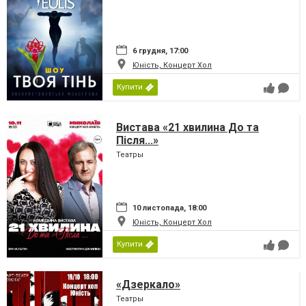
6 грудня, 17:00
Юність, Концерт Хол
Купити
Вистава «21 хвилина До та
Після...»
Театры
10 листопада, 18:00
Юність, Концерт Хол
Купити
«Дзеркало»
Театры