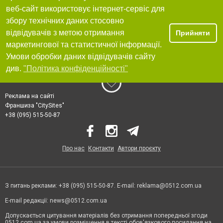
веб-сайт використовує інтернет-сервіс для
збору технічних даних стосовно
відвідувачів з метою отримання
Прийняти
маркетингової та статистичної інформації.
Умови обробки даних відвідувачів сайту
див.
"Політика конфіденційності"
Реклама на сайті
Франшиза "CitySites"
+38 (095) 515-50-87
Про нас
Контакти
Автори проєкту
З питань реклами: +38 (095) 515-50-87. E-mail:
reklama@0512.com.ua
E-mail редакції:
news@0512.com.ua
Допускається цитування матеріалів без отримання попередньої згоди
0512.com.ua за умови розміщення в тексті обов'язкового посилання на