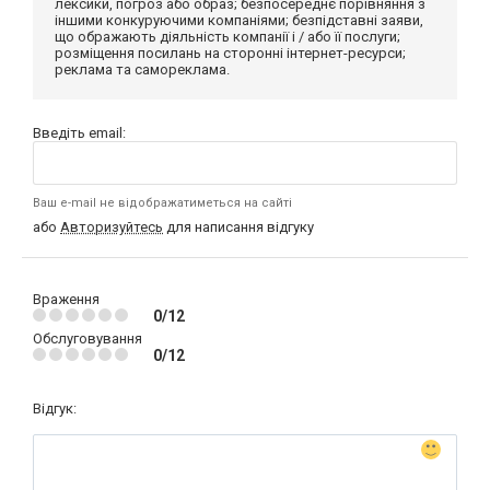
лексики, погроз або образ; безпосереднє порівняння з
іншими конкуруючими компаніями; безпідставні заяви,
що ображають діяльність компанії і / або її послуги;
розміщення посилань на сторонні інтернет-ресурси;
реклама та самореклама.
Введіть email:
Ваш e-mail не відображатиметься на сайті
або
Авторизуйтесь
для написання відгуку
Враження
0/12
Обслуговування
0/12
Відгук: