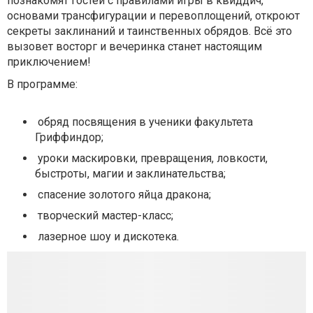
познакомят гостей с правилами игры в квиддич,
основами трансфигурации и перевоплощений, откроют
секреты заклинаний и таинственных обрядов. Всё это
вызовет восторг и вечеринка станет настоящим
приключением!
В программе:
обряд посвящения в ученики факультета
Гриффиндор;
уроки маскировки, превращения, ловкости,
быстроты, магии и заклинательства;
спасение золотого яйца дракона;
творческий мастер-класс;
лазерное шоу и дискотека.