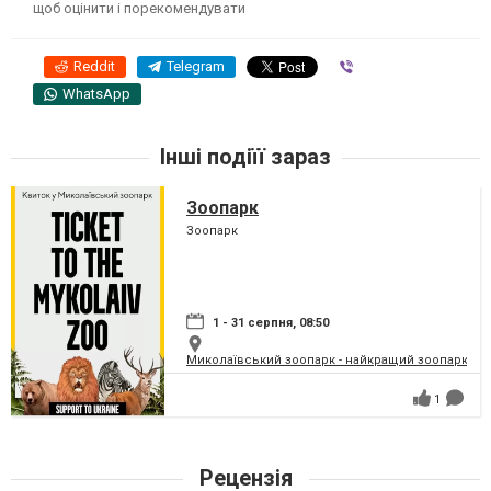
щоб оцінити і порекомендувати
Reddit
Telegram
Viber
WhatsApp
Інші подіїї зараз
Зоопарк
Зоопарк
1 - 31 серпня, 08:50
Миколаївський зоопарк - найкращий зоопарк Укр
1
Рецензія