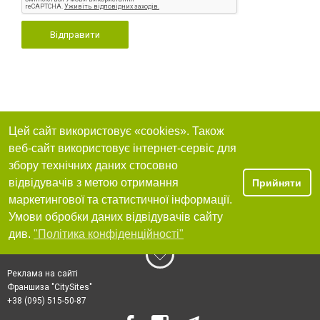
Відправити
Цей сайт використовує «cookies». Також
веб-сайт використовує інтернет-сервіс для
збору технічних даних стосовно
відвідувачів з метою отримання
Прийняти
маркетингової та статистичної інформації.
Умови обробки даних відвідувачів сайту
див.
"Політика конфіденційності"
Реклама на сайті
Франшиза "CitySites"
+38 (095) 515-50-87