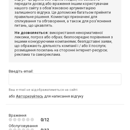
передати досвід або враження іншим користувачам
нашого сайту з обов'язковою аргументацією
залишеного відгука. Це допоможе багатьом прийняти
правильне рішення. Коментарі призначені для
спілкування та обговорення, а також для роз'яснення
питань, що цікавлять.
Не дозволяється:
використання ненормативної
лексики, погроз або образ; безпосереднє порівняння з
іншими конкуруючими компаніями; безпідставні заяви,
що ображають діяльність компанії і / або її послуги;
розміщення посилань на сторонні інтернет-ресурси;
реклама та самореклама.
Введіть email:
Ваш e-mail не відображатиметься на сайті
або
Авторизуйтесь
для написання відгуку
Враження
0/12
Обслуговування