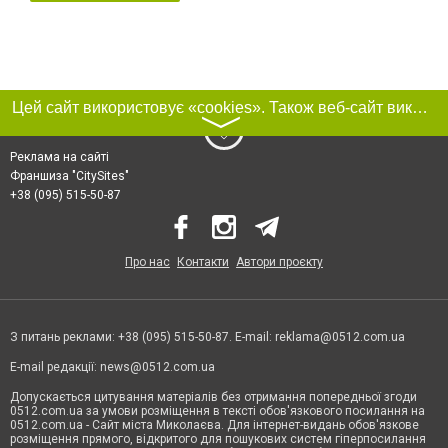
Цей сайт використовує «cookies». Також веб-сайт використовує інтернет-сервіс для збору технічних даних стосовно відвідувачів з метою отримання маркетингової та статистичної інформації. Умови обробки даних відвідувачів сайту див.
〉
Реклама на сайті
Франшиза "CitySites"
+38 (095) 515-50-87
Про нас
Контакти
Автори проєкту
З питань реклами: +38 (095) 515-50-87. E-mail:
reklama@0512.com.ua
E-mail редакції:
news@0512.com.ua
Допускається цитування матеріалів без отримання попередньої згоди
0512.com.ua за умови розміщення в тексті обов'язкового посилання на
0512.com.ua - Сайт міста Миколаєва. Для інтернет-видань обов'язкове
розміщення прямого, відкритого для пошукових систем гіперпосилання