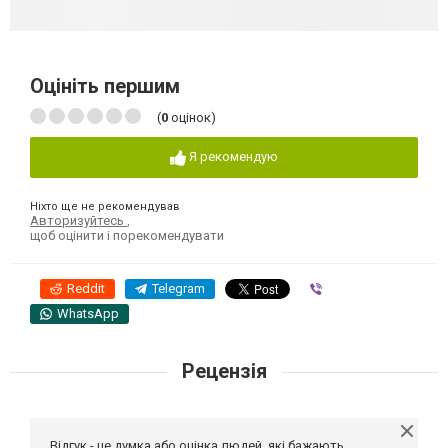
Оцініть першим
(
0
оцінок)
Я рекомендую
Ніхто ще не рекомендував
Авторизуйтесь
,
щоб оцінити і порекомендувати
Reddit
Telegram
Viber
WhatsApp
Рецензія
Відгук - це думка або оцінка людей, які бажають