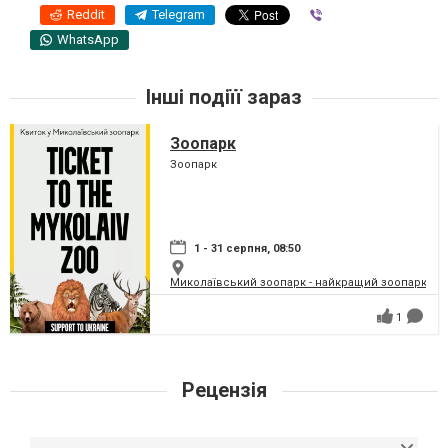
Reddit
Telegram
Viber
WhatsApp
Інші подіїї зараз
Зоопарк
Зоопарк
1 - 31 серпня, 08:50
Миколаївський зоопарк - найкращий зоопарк Укр
1
Рецензія