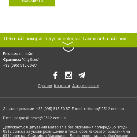
Відправити
Цей сайт використовує «cookies». Також веб-сайт використовує інтернет-сервіс для збору технічних даних стосовно відвідувачів з метою отримання маркетингової та статистичної інформації. Умови обробки даних відвідувачів сайту див.
〉
Реклама на сайті
Франшиза "CitySites"
+38 (095) 515-50-87
Про нас
Контакти
Автори проєкту
З питань реклами: +38 (095) 515-50-87. E-mail:
reklama@0512.com.ua
E-mail редакції:
news@0512.com.ua
Допускається цитування матеріалів без отримання попередньої згоди
0512.com.ua за умови розміщення в тексті обов'язкового посилання на
0512.com.ua - Сайт міста Миколаєва. Для інтернет-видань обов'язкове