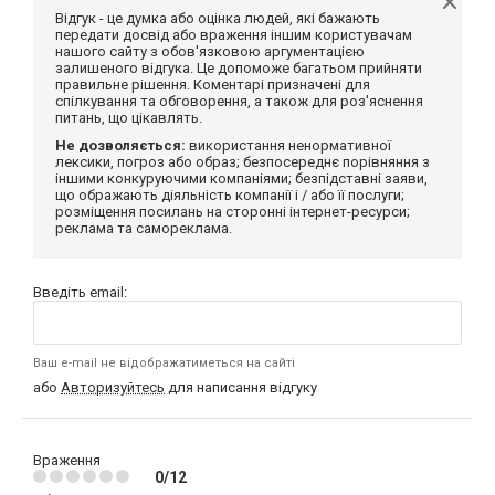
Відгук - це думка або оцінка людей, які бажають
передати досвід або враження іншим користувачам
нашого сайту з обов'язковою аргументацією
залишеного відгука. Це допоможе багатьом прийняти
правильне рішення. Коментарі призначені для
спілкування та обговорення, а також для роз'яснення
питань, що цікавлять.
Не дозволяється:
використання ненормативної
лексики, погроз або образ; безпосереднє порівняння з
іншими конкуруючими компаніями; безпідставні заяви,
що ображають діяльність компанії і / або її послуги;
розміщення посилань на сторонні інтернет-ресурси;
реклама та самореклама.
Введіть email:
Ваш e-mail не відображатиметься на сайті
або
Авторизуйтесь
для написання відгуку
Враження
0/12