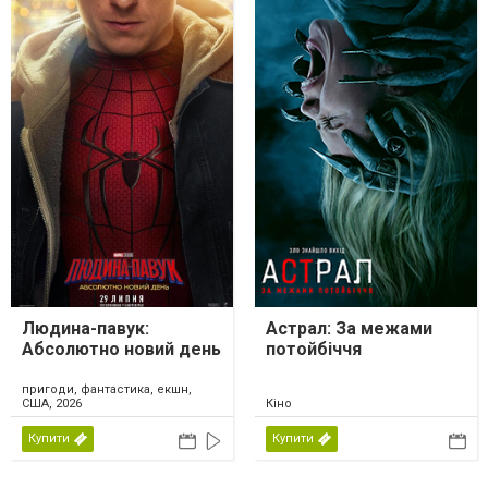
Людина-павук:
Астрал: За межами
Абсолютно новий день
потойбіччя
пригоди, фантастика, екшн,
США, 2026
Кіно
Купити
Купити