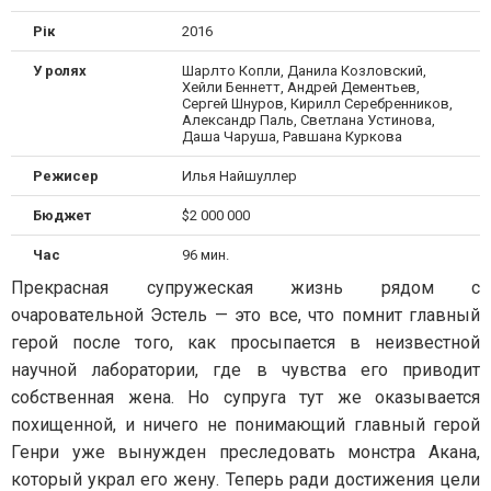
Рік
2016
У ролях
Шарлто Копли, Данила Козловский,
Хейли Беннетт, Андрей Дементьев,
Сергей Шнуров, Кирилл Серебренников,
Александр Паль, Светлана Устинова,
Даша Чаруша, Равшана Куркова
Режисер
Илья Найшуллер
Бюджет
$2 000 000
Час
96 мин.
Прекрасная супружеская жизнь рядом с
очаровательной Эстель — это все, что помнит главный
герой после того, как просыпается в неизвестной
научной лаборатории, где в чувства его приводит
собственная жена. Но супруга тут же оказывается
похищенной, и ничего не понимающий главный герой
Генри уже вынужден преследовать монстра Акана,
который украл его жену. Теперь ради достижения цели