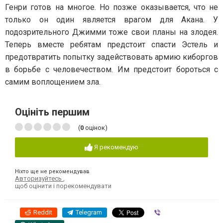
Генри готов на многое. Но позже оказывается, что не
только он один является врагом для Акана. У
подозрительного Джимми тоже свои планы на злодея.
Теперь вместе ребятам предстоит спасти Эстель и
предотвратить попытку задействовать армию киборгов
в борьбе с человечеством. Им предстоит бороться с
самим воплощением зла.
Оцініть першим
(
0
оцінок)
Я рекомендую
Ніхто ще не рекомендував
Авторизуйтесь
,
щоб оцінити і порекомендувати
Reddit
Telegram
Viber