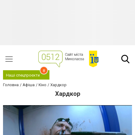
8
Наші спецпроєкти
Головна
Афіша
Кіно
Хардкор
Хардкор