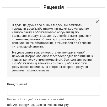
Рецензія
Відгук - це думка або оцінка людей, які бажають
передати досвід або враження іншим користувачам
нашого сайту з обов'язковою аргументацією
залишеного відгука. Це допоможе багатьом прийняти
правильне рішення. Коментарі призначені для
спілкування та обговорення, а також для роз'яснення
питань, що цікавлять.
Не дозволяється:
використання ненормативної
лексики, погроз або образ; безпосереднє порівняння з
іншими конкуруючими компаніями; безпідставні заяви,
що ображають діяльність компанії і / або її послуги;
розміщення посилань на сторонні інтернет-ресурси;
реклама та самореклама.
Введіть email:
Ваш e-mail не відображатиметься на сайті
або
Авторизуйтесь
для написання відгуку