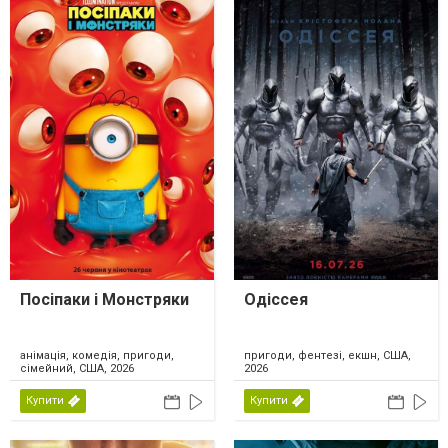
Посіпаки і Монстряки
Одіссея
анімація, комедія, пригоди,
пригоди, фентезі, екшн, США,
сімейний, США, 2026
2026
Купити
Купити