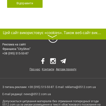
Відправити
Цей сайт використовує «cookies». Також веб-сайт використовує інтернет-сервіс для збору технічних даних стосовно відвідувачів з метою отримання маркетингової та статистичної інформації. Умови обробки даних відвідувачів сайту див.
〉
Реклама на сайті
Франшиза "CitySites"
+38 (095) 515-50-87
Про нас
Контакти
Автори проєкту
З питань реклами: +38 (095) 515-50-87. E-mail:
reklama@0512.com.ua
E-mail редакції:
news@0512.com.ua
Допускається цитування матеріалів без отримання попередньої згоди
0512.com.ua за умови розміщення в тексті обов'язкового посилання на