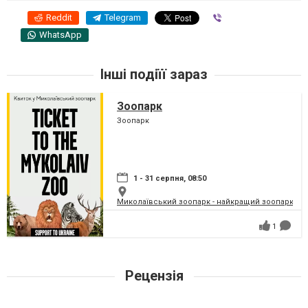
Reddit
Telegram
Viber
WhatsApp
Інші подіїї зараз
Зоопарк
Зоопарк
1 - 31 серпня, 08:50
Миколаївський зоопарк - найкращий зоопарк Укр
1
Рецензія