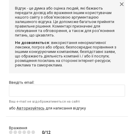
Відгук - це думка або оцінка людей, які бажають
передати досвід або враження іншим користувачам
нашого сайту з обов'язковою аргументацією
залишеного відгука. Це допоможе багатьом прийняти
правильне рішення. Коментарі призначені для
спілкування та обговорення, а також для роз'яснення
питань, що цікавлять.
Не дозволяється:
використання ненормативної
лексики, погроз або образ; безпосереднє порівняння з
іншими конкуруючими компаніями; безпідставні заяви,
що ображають діяльність компанії і / або її послуги;
розміщення посилань на сторонні інтернет-ресурси;
реклама та самореклама.
Введіть email:
Ваш e-mail не відображатиметься на сайті
або
Авторизуйтесь
для написання відгуку
Враження
0/12