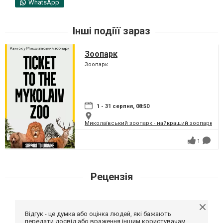
WhatsApp
Інші подіїї зараз
Зоопарк
Зоопарк
1 - 31 серпня, 08:50
Миколаївський зоопарк - найкращий зоопарк Укр
1
Рецензія
Відгук - це думка або оцінка людей, які бажають
передати досвід або враження іншим користувачам