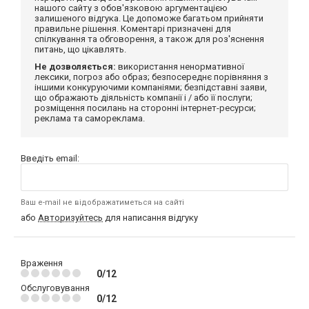
нашого сайту з обов'язковою аргументацією
залишеного відгука. Це допоможе багатьом прийняти
правильне рішення. Коментарі призначені для
спілкування та обговорення, а також для роз'яснення
питань, що цікавлять.
Не дозволяється:
використання ненормативної
лексики, погроз або образ; безпосереднє порівняння з
іншими конкуруючими компаніями; безпідставні заяви,
що ображають діяльність компанії і / або її послуги;
розміщення посилань на сторонні інтернет-ресурси;
реклама та самореклама.
Введіть email:
Ваш e-mail не відображатиметься на сайті
або
Авторизуйтесь
для написання відгуку
Враження
0/12
Обслуговування
0/12