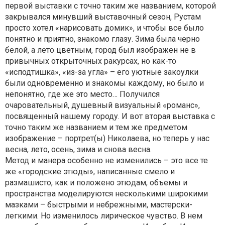
первой выставки с точно таким же названием, которой
закрывался минувший выставочный сезон, Рустам
просто хотел «нарисовать домик», и чтобы все было
понятно и приятно, знакомо глазу. Зима была черно
белой, а лето цветным, город был изображен не в
привычных открыточных ракурсах, но как-то
«исподтишка», «из-за угла» – его уютные закоулки
были одновременно и знакомы каждому, но было и
непонятно, где же это место… Получился
очаровательный, душевный визуальный «романс»,
посвященный нашему городу. И вот вторая выставка с
точно таким же названием и тем же предметом
изображение – портрет(ы) Николаева, но теперь у нас
весна, лето, осень, зима и снова весна.
Метод и манера особенно не изменились – это все те
же «городские этюды», написанные смело и
размашисто, как и положено этюдам, объемы и
пространства моделируются несколькими широкими
мазками – быстрыми и небрежными, мастерски-
легкими. Но изменилось лирическое чувство. В нем