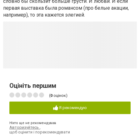
словно бы скользит больше грусти. И любви. И если
первая выставка была романсом (про белые акации,
например), то эта кажется элегией.
Оцініть першим
(
0
оцінок)
Я рекомендую
Ніхто ще не рекомендував
Авторизуйтесь
,
щоб оцінити і порекомендувати