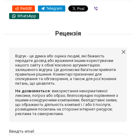
Reddit
Telegram
Viber
WhatsApp
Рецензія
Відгук - це думка або оцінка людей, які бажають
передати досвід або враження іншим користувачам
нашого сайту з обов'язковою аргументацією
залишеного відгука. Це допоможе багатьом прийняти
правильне рішення. Коментарі призначені для
спілкування та обговорення, а також для роз'яснення
питань, що цікавлять.
Не дозволяється:
використання ненормативної
лексики, погроз або образ; безпосереднє порівняння з
іншими конкуруючими компаніями; безпідставні заяви,
що ображають діяльність компанії і / або її послуги;
розміщення посилань на сторонні інтернет-ресурси;
реклама та самореклама.
Введіть email: