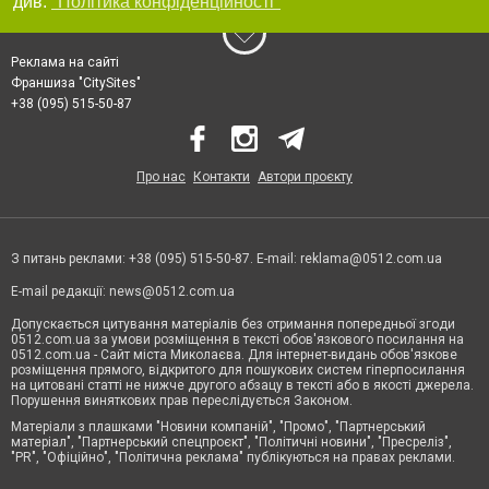
див.
"Політика конфіденційності"
Реклама на сайті
Франшиза "CitySites"
+38 (095) 515-50-87
Про нас
Контакти
Автори проєкту
З питань реклами: +38 (095) 515-50-87. E-mail:
reklama@0512.com.ua
E-mail редакції:
news@0512.com.ua
Допускається цитування матеріалів без отримання попередньої згоди
0512.com.ua за умови розміщення в тексті обов'язкового посилання на
0512.com.ua - Сайт міста Миколаєва. Для інтернет-видань обов'язкове
розміщення прямого, відкритого для пошукових систем гіперпосилання
на цитовані статті не нижче другого абзацу в тексті або в якості джерела.
Порушення виняткових прав переслідується Законом.
Матеріали з плашками "Новини компаній", "Промо", "Партнерський
матеріал", "Партнерський спецпроєкт", "Політичні новини", "Пресреліз",
"PR", "Офіційно", "Політична реклама" публікуються на правах реклами.