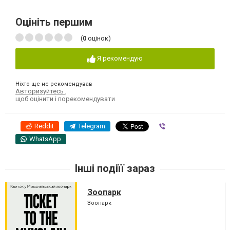
Оцініть першим
(
0
оцінок)
Я рекомендую
Ніхто ще не рекомендував
Авторизуйтесь
,
щоб оцінити і порекомендувати
Reddit
Telegram
Viber
WhatsApp
Інші подіїї зараз
Зоопарк
Зоопарк