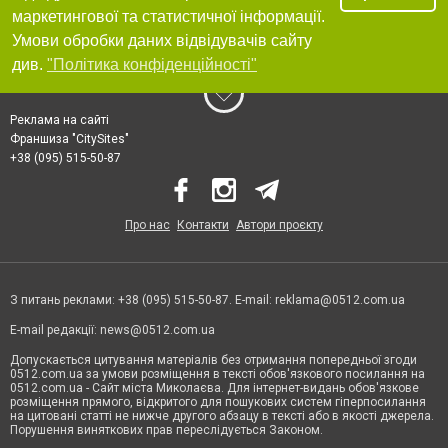
маркетингової та статистичної інформації.
Умови обробки даних відвідувачів сайту
див.
"Політика конфіденційності"
Реклама на сайті
Франшиза "CitySites"
+38 (095) 515-50-87
Про нас
Контакти
Автори проєкту
З питань реклами: +38 (095) 515-50-87. E-mail:
reklama@0512.com.ua
E-mail редакції:
news@0512.com.ua
Допускається цитування матеріалів без отримання попередньої згоди
0512.com.ua за умови розміщення в тексті обов'язкового посилання на
0512.com.ua - Сайт міста Миколаєва. Для інтернет-видань обов'язкове
розміщення прямого, відкритого для пошукових систем гіперпосилання
на цитовані статті не нижче другого абзацу в тексті або в якості джерела.
Порушення виняткових прав переслідується Законом.