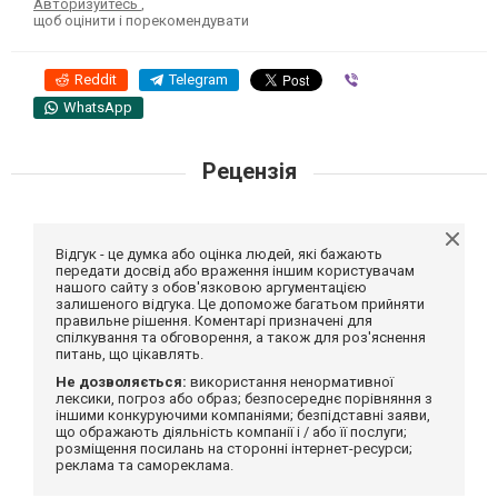
Авторизуйтесь
,
щоб оцінити і порекомендувати
Reddit
Telegram
Viber
WhatsApp
Рецензія
Відгук - це думка або оцінка людей, які бажають
передати досвід або враження іншим користувачам
нашого сайту з обов'язковою аргументацією
залишеного відгука. Це допоможе багатьом прийняти
правильне рішення. Коментарі призначені для
спілкування та обговорення, а також для роз'яснення
питань, що цікавлять.
Не дозволяється:
використання ненормативної
лексики, погроз або образ; безпосереднє порівняння з
іншими конкуруючими компаніями; безпідставні заяви,
що ображають діяльність компанії і / або її послуги;
розміщення посилань на сторонні інтернет-ресурси;
реклама та самореклама.