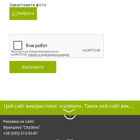
Завантажити фото:
Вибрати
Відправити
Цей сайт використовує «cookies». Також веб-сайт використовує інтернет-сервіс для збору технічних даних стосовно відвідувачів з метою отримання маркетингової та статистичної інформації. Умови обробки даних відвідувачів сайту див.
〉
Реклама на сайті
Франшиза "CitySites"
+38 (095) 515-50-87