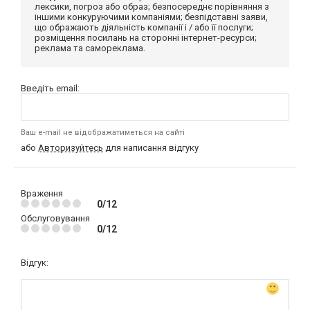
лексики, погроз або образ; безпосереднє порівняння з
іншими конкуруючими компаніями; безпідставні заяви,
що ображають діяльність компанії і / або її послуги;
розміщення посилань на сторонні інтернет-ресурси;
реклама та самореклама.
Введіть email:
Ваш e-mail не відображатиметься на сайті
або
Авторизуйтесь
для написання відгуку
Враження
0/12
Обслуговування
0/12
Відгук: