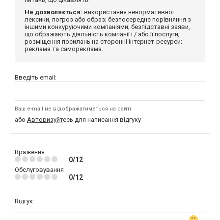
Не дозволяється:
використання ненормативної
лексики, погроз або образ; безпосереднє порівняння з
іншими конкуруючими компаніями; безпідставні заяви,
що ображають діяльність компанії і / або її послуги;
розміщення посилань на сторонні інтернет-ресурси;
реклама та самореклама.
Введіть email:
Ваш e-mail не відображатиметься на сайті
або
Авторизуйтесь
для написання відгуку
Враження
0/12
Обслуговування
0/12
Відгук: