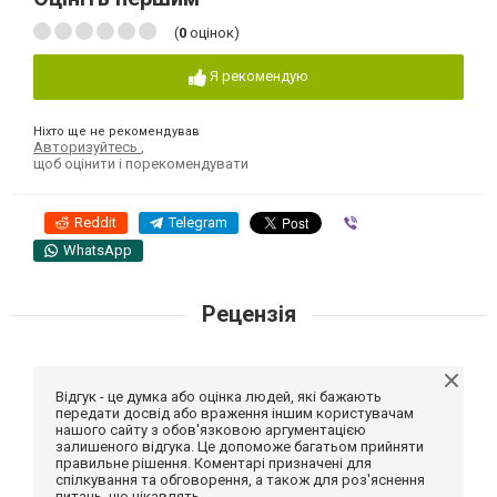
(
0
оцінок)
Я рекомендую
Ніхто ще не рекомендував
Авторизуйтесь
,
щоб оцінити і порекомендувати
Reddit
Telegram
Viber
WhatsApp
Рецензія
Відгук - це думка або оцінка людей, які бажають
передати досвід або враження іншим користувачам
нашого сайту з обов'язковою аргументацією
залишеного відгука. Це допоможе багатьом прийняти
правильне рішення. Коментарі призначені для
спілкування та обговорення, а також для роз'яснення
питань, що цікавлять.