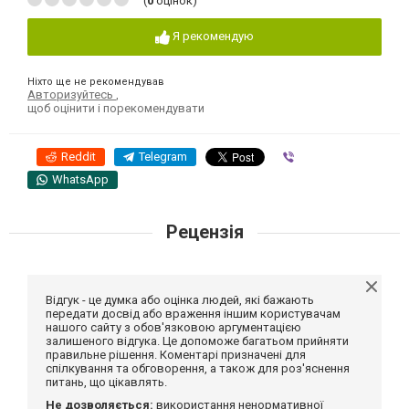
(
0
оцінок)
Я рекомендую
Ніхто ще не рекомендував
Авторизуйтесь
,
щоб оцінити і порекомендувати
Reddit
Telegram
Viber
WhatsApp
Рецензія
Відгук - це думка або оцінка людей, які бажають
передати досвід або враження іншим користувачам
нашого сайту з обов'язковою аргументацією
залишеного відгука. Це допоможе багатьом прийняти
правильне рішення. Коментарі призначені для
спілкування та обговорення, а також для роз'яснення
питань, що цікавлять.
Не дозволяється:
використання ненормативної