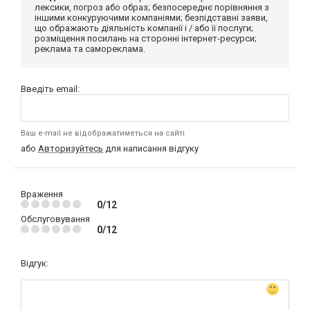
лексики, погроз або образ; безпосереднє порівняння з
іншими конкуруючими компаніями; безпідставні заяви,
що ображають діяльність компанії і / або її послуги;
розміщення посилань на сторонні інтернет-ресурси;
реклама та самореклама.
Введіть email:
Ваш e-mail не відображатиметься на сайті
або
Авторизуйтесь
для написання відгуку
Враження
0/12
Обслуговування
0/12
Відгук: