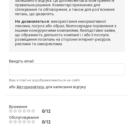
залишеного відгука. Це допоможе багатьом прийняти
правильне рішення. Коментарі призначені для
спілкування та обговорення, а також для роз'яснення
питань, що цікавлять.
Не дозволяється:
використання ненормативної
лексики, погроз або образ; безпосереднє порівняння з
іншими конкуруючими компаніями; безпідставні заяви,
що ображають діяльність компанії і / або її послуги;
розміщення посилань на сторонні інтернет-ресурси;
реклама та самореклама.
Введіть email:
Ваш e-mail не відображатиметься на сайті
або
Авторизуйтесь
для написання відгуку
Враження
0/12
Обслуговування
0/12