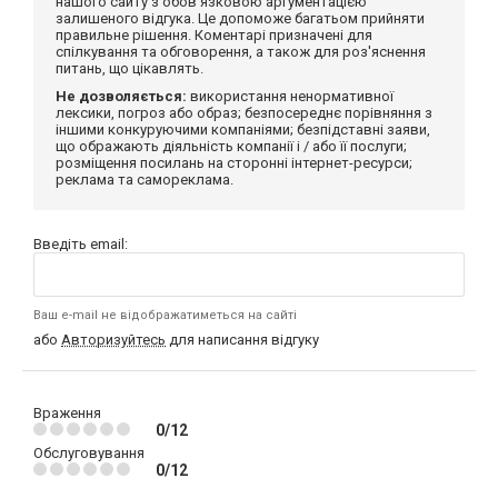
нашого сайту з обов'язковою аргументацією
залишеного відгука. Це допоможе багатьом прийняти
правильне рішення. Коментарі призначені для
спілкування та обговорення, а також для роз'яснення
питань, що цікавлять.
Не дозволяється:
використання ненормативної
лексики, погроз або образ; безпосереднє порівняння з
іншими конкуруючими компаніями; безпідставні заяви,
що ображають діяльність компанії і / або її послуги;
розміщення посилань на сторонні інтернет-ресурси;
реклама та самореклама.
Введіть email:
Ваш e-mail не відображатиметься на сайті
або
Авторизуйтесь
для написання відгуку
Враження
0/12
Обслуговування
0/12