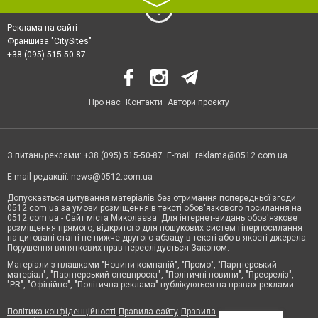
〉
Реклама на сайті
Франшиза "CitySites"
+38 (095) 515-50-87
Про нас
Контакти
Автори проєкту
З питань реклами: +38 (095) 515-50-87. E-mail:
reklama@0512.com.ua
E-mail редакції:
news@0512.com.ua
Допускається цитування матеріалів без отримання попередньої згоди
0512.com.ua за умови розміщення в тексті обов'язкового посилання на
0512.com.ua - Сайт міста Миколаєва. Для інтернет-видань обов'язкове
розміщення прямого, відкритого для пошукових систем гіперпосилання
на цитовані статті не нижче другого абзацу в тексті або в якості джерела.
Порушення виняткових прав переслідується Законом.
Матеріали з плашками "Новини компаній", "Промо", "Партнерський
матеріал", "Партнерський спецпроєкт", "Політичні новини", "Пресреліз",
"PR", "Офіційно", "Політична реклама" публікуються на правах реклами.
Політика конфіденційності
Правила сайту
Правила