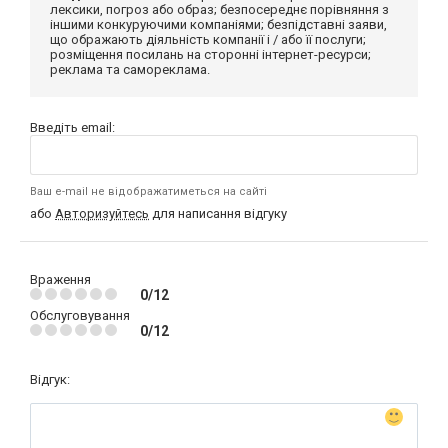
лексики, погроз або образ; безпосереднє порівняння з
іншими конкуруючими компаніями; безпідставні заяви,
що ображають діяльність компанії і / або її послуги;
розміщення посилань на сторонні інтернет-ресурси;
реклама та самореклама.
Введіть email:
Ваш e-mail не відображатиметься на сайті
або
Авторизуйтесь
для написання відгуку
Враження
0/12
Обслуговування
0/12
Відгук: