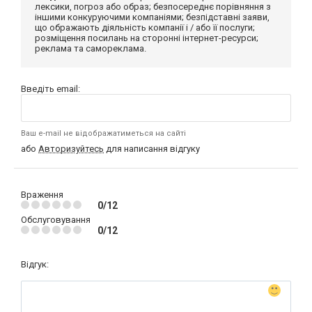
лексики, погроз або образ; безпосереднє порівняння з
іншими конкуруючими компаніями; безпідставні заяви,
що ображають діяльність компанії і / або її послуги;
розміщення посилань на сторонні інтернет-ресурси;
реклама та самореклама.
Введіть email:
Ваш e-mail не відображатиметься на сайті
або
Авторизуйтесь
для написання відгуку
Враження
0/12
Обслуговування
0/12
Відгук: