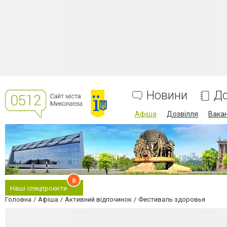
Новини
До
Афіша
Дозвілля
Вакан
8
Наші спецпроєкти
Головна
Афіша
Активний відпочинок
Фестиваль здоровья