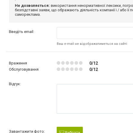
Не дозволяється:
використання ненормативної лексики, погро
безпідставні заяви, що ображають діяльність компанії і / або її
самореклама.
Введіть email:
Ваш e-mail не відображатиметься на сайті
Враження
0/12
Обслуговування
0/12
Відгук:
Завантажити фото:
Вибрати