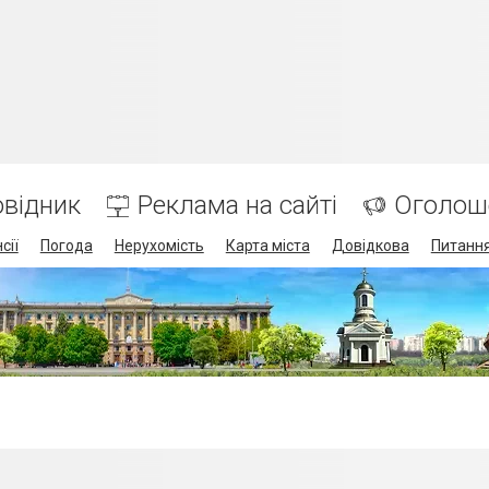
відник
Реклама на сайті
Оголош
сії
Погода
Нерухомість
Карта міста
Довідкова
Питання