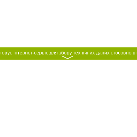
〉
нас :
и
Автори проєкту
ування матеріалів без отримання попередньої згоди 0512.com.ua за умови 