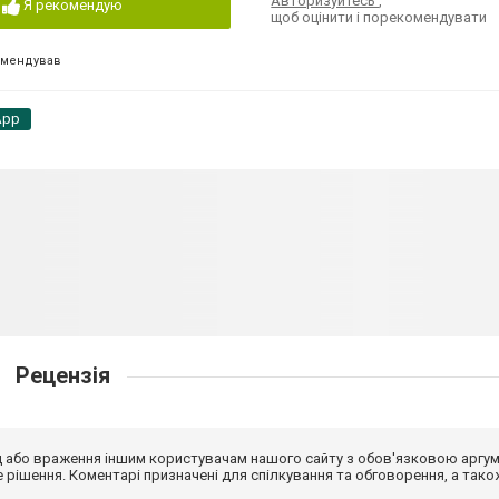
Авторизуйтесь
,
Я рекомендую
щоб оцінити і порекомендувати
омендував
App
Рецензія
від або враження іншим користувачам нашого сайту з обов'язковою аргу
рішення. Коментарі призначені для спілкування та обговорення, а тако