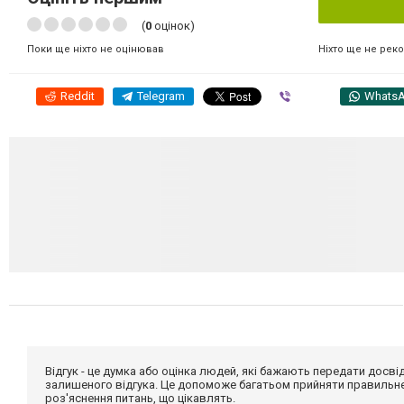
(
0
оцінок)
Ніхто ще не рек
Поки ще ніхто не оцінював
Reddit
Telegram
Viber
Whats
Відгук - це думка або оцінка людей, які бажають передати дос
залишеного відгука. Це допоможе багатьом прийняти правильне 
роз'яснення питань, що цікавлять.