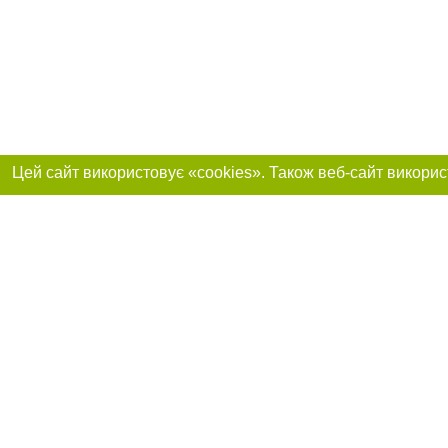
Приєднуйтесь до 
Реклама на сайті
Франшиза "CitySites"
+38 (095) 515-50-87
Про нас
Контакт
З питань реклами: +38 (095) 515-50-87. E-mail:
Допускається цит