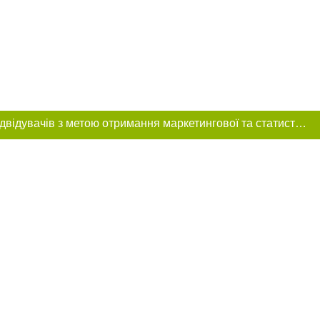
Цей сайт використовує «cookies». Також веб-сайт використовує інтернет-сервіс для збору технічних даних стосовно відвідувачів з метою отримання маркетингової та статистичної інформації. Умови обробки даних відвідувачів сайту див.
розміщення в