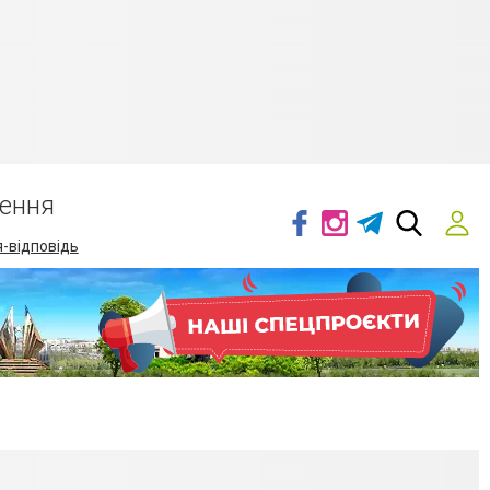
ення
-відповідь