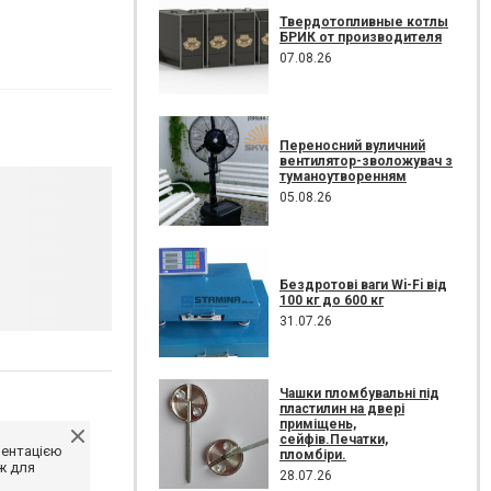
Твердотопливные котлы
БРИК от производителя
07.08.26
Переносний вуличний
вентилятор-зволожувач з
туманоутворенням
05.08.26
Бездротові ваги Wi-Fi від
100 кг до 600 кг
31.07.26
Чашки пломбувальні під
пластилин на двері
приміщень,
сейфів.Печатки,
ментацією
пломбіри.
ж для
28.07.26