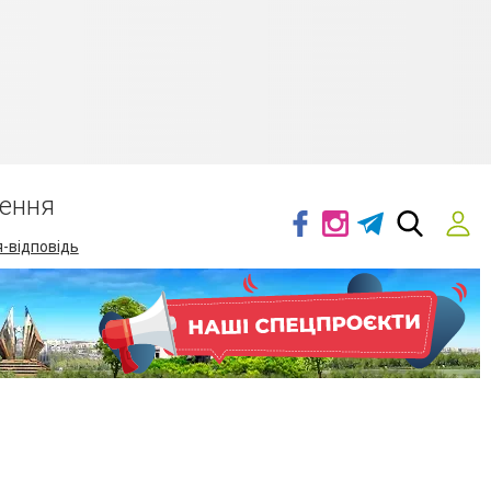
ення
-відповідь