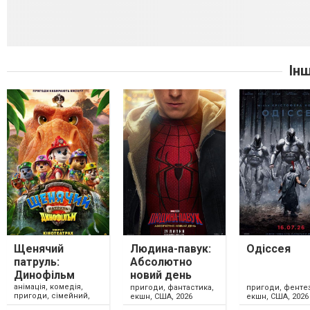
Ін
Щенячий
Людина-павук:
Одіссея
патруль:
Абсолютно
Динофільм
новий день
анімація, комедія,
пригоди, фантастика,
пригоди, фентез
пригоди, сімейний,
екшн, США, 2026
екшн, США, 2026
США, 2026