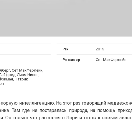
Рік
2015
Режисер
Сет МакФарлейн
лберг, Сет МакФарлейн,
Сайфред, Лиам Нисон,
Фриман, Патрик
он
порную интеллигенцию. На этот раз говорящий медвежон
енка. Там где не постаралась природа, на помощь прихо
 Он только что расстался с Лори и готов к новым авант