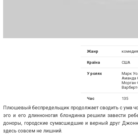
Жанр
комедия
Країна
США
У ролях
Марк Уо
Аманда 
Морган 
Варберт
Час
135
Плюшевый беспредельщик продолжает сводить с ума чо
эго и его длинноногая блондинка решили завести реб
доноры, городские сумасшедшие и верный друг Джонни.
здесь совсем не лишний.