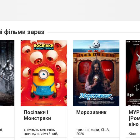
ші фільми зараз
Посіпаки і
Морозивник
МУР.
Монстряки
[Ром
кіно
анімація, комедія,
і,
трилер, жахи, США,
пригоди, сімейний,
2026
Кіно
США, 2026