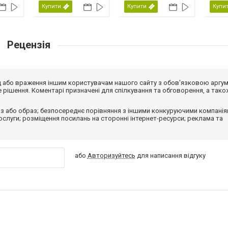
Купити
Купити
Купи
Рецензія
від або враження іншим користувачам нашого сайту з обов'язковою аргу
рішення. Коментарі призначені для спілкування та обговорення, а тако
з або образ; безпосереднє порівняння з іншими конкуруючими компанія
 послуги; розміщення посилань на сторонні інтернет-ресурси; реклама та
або
Авторизуйтесь
для написання відгуку