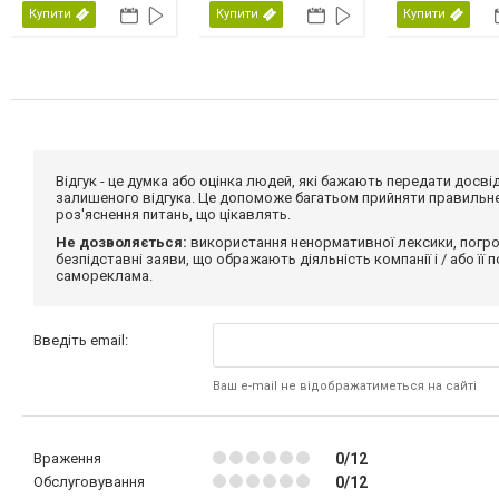
Купити
Купити
Купити
Відгук - це думка або оцінка людей, які бажають передати дос
залишеного відгука. Це допоможе багатьом прийняти правильне 
роз'яснення питань, що цікавлять.
Не дозволяється:
використання ненормативної лексики, погро
безпідставні заяви, що ображають діяльність компанії і / або її
самореклама.
Введіть email:
Ваш e-mail не відображатиметься на сайті
Враження
0/12
Обслуговування
0/12