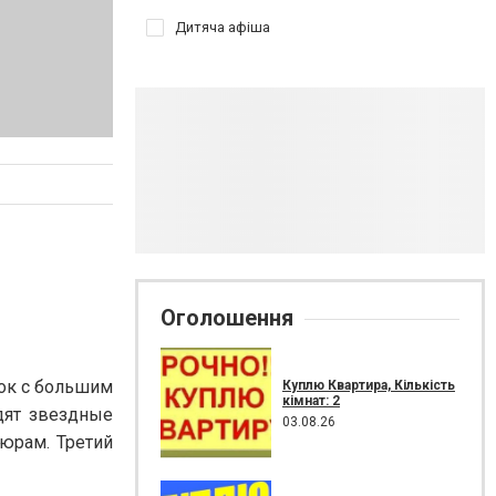
Дитяча афіша
Оголошення
ок с большим
Куплю Квартира, Кількість
кімнат: 2
дят звездные
03.08.26
юрам. Третий