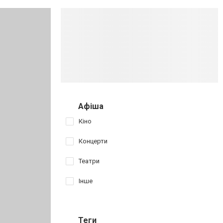
Афіша
Кіно
Концерти
Театри
Інше
Теги