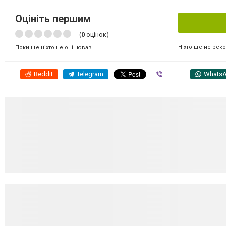
Оцініть першим
(
0
оцінок)
Ніхто ще не рек
Поки ще ніхто не оцінював
Reddit
Telegram
Viber
Whats