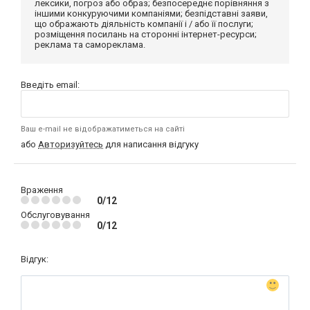
лексики, погроз або образ; безпосереднє порівняння з
іншими конкуруючими компаніями; безпідставні заяви,
що ображають діяльність компанії і / або її послуги;
розміщення посилань на сторонні інтернет-ресурси;
реклама та самореклама.
Введіть email:
Ваш e-mail не відображатиметься на сайті
або
Авторизуйтесь
для написання відгуку
Враження
0/12
Обслуговування
0/12
Відгук: