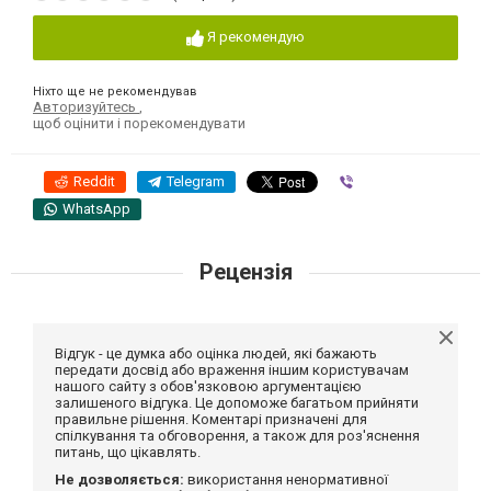
Я рекомендую
Ніхто ще не рекомендував
Авторизуйтесь
,
щоб оцінити і порекомендувати
Reddit
Telegram
Viber
WhatsApp
Рецензія
Відгук - це думка або оцінка людей, які бажають
передати досвід або враження іншим користувачам
нашого сайту з обов'язковою аргументацією
залишеного відгука. Це допоможе багатьом прийняти
правильне рішення. Коментарі призначені для
спілкування та обговорення, а також для роз'яснення
питань, що цікавлять.
Не дозволяється:
використання ненормативної