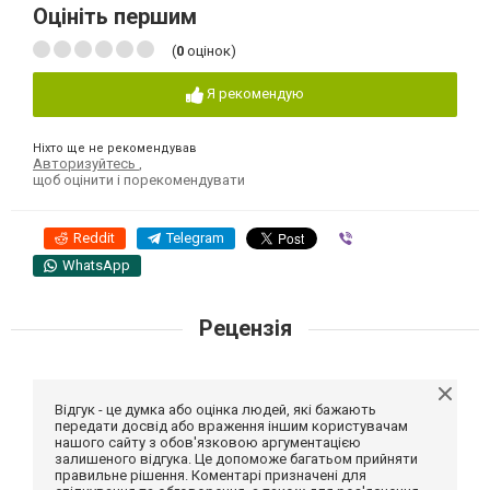
Оцініть першим
(
0
оцінок)
Я рекомендую
Ніхто ще не рекомендував
Авторизуйтесь
,
щоб оцінити і порекомендувати
Reddit
Telegram
Viber
WhatsApp
Рецензія
Відгук - це думка або оцінка людей, які бажають
передати досвід або враження іншим користувачам
нашого сайту з обов'язковою аргументацією
залишеного відгука. Це допоможе багатьом прийняти
правильне рішення. Коментарі призначені для