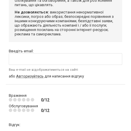
спілкування та обговорення, а також для роз'яснення
питань, що цікавлять.
Не дозволяється:
використання ненормативної
лексики, погроз або образ; безпосереднє порівняння з
іншими конкуруючими компаніями; безпідставні заяви,
що ображають діяльність компанії і / або її послуги;
розміщення посилань на сторонні інтернет-ресурси;
реклама та самореклама.
Введіть email:
Ваш e-mail не відображатиметься на сайті
або
Авторизуйтесь
для написання відгуку
Враження
0/12
Обслуговування
0/12
Відгук: