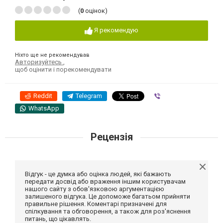
(
0
оцінок)
Я рекомендую
Ніхто ще не рекомендував
Авторизуйтесь
,
щоб оцінити і порекомендувати
Reddit
Telegram
Viber
WhatsApp
Рецензія
Відгук - це думка або оцінка людей, які бажають
передати досвід або враження іншим користувачам
нашого сайту з обов'язковою аргументацією
залишеного відгука. Це допоможе багатьом прийняти
правильне рішення. Коментарі призначені для
спілкування та обговорення, а також для роз'яснення
питань, що цікавлять.