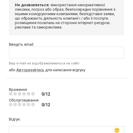
Не дозволяється:
використання ненормативної
лексики, погроз або образ; безпосереднє порівняння з
іншими конкуруючими компаніями; безпідставні заяви,
що ображають діяльність компанії і / або її послуги;
розміщення посилань на сторонні інтернет-ресурси;
реклама та самореклама.
Введіть email:
Ваш e-mail не відображатиметься на сайті
або
Авторизуйтесь
для написання відгуку
Враження
0/12
Обслуговування
0/12
Відгук: