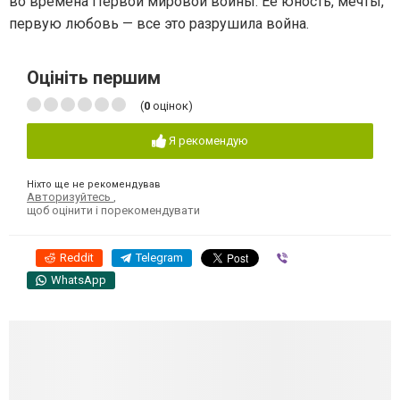
во времена Первой мировой войны. Ее юность, мечты,
первую любовь — все это разрушила война.
Оцініть першим
(
0
оцінок)
Я рекомендую
Ніхто ще не рекомендував
Авторизуйтесь
,
щоб оцінити і порекомендувати
Reddit
Telegram
Viber
WhatsApp