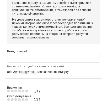
залишеного відгука. Це допоможе багатьом прийняти
правильне рішення. Коментарі призначені для
спілкування та обговорення, а також для роз'яснення
питань, що цікавлять.
Не дозволяється:
використання ненормативної
лексики, погроз або образ; безпосереднє порівняння з
іншими конкуруючими компаніями; безпідставні заяви,
що ображають діяльність компанії і / або її послуги;
розміщення посилань на сторонні інтернет-ресурси;
реклама та самореклама.
Введіть email:
Ваш e-mail не відображатиметься на сайті
або
Авторизуйтесь
для написання відгуку
Враження
0/12
Обслуговування
0/12