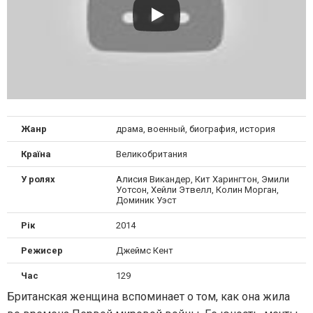
Жанр
драма, военный, биография, история
Країна
Великобритания
У ролях
Алисия Викандер, Кит Харингтон, Эмили
Уотсон, Хейли Этвелл, Колин Морган,
Доминик Уэст
Рік
2014
Режисер
Джеймс Кент
Час
129
Британская женщина вспоминает о том, как она жила