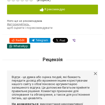
(
0
оцінок)
Я рекомендую
Ніхто ще не рекомендував
Авторизуйтесь
,
щоб оцінити і порекомендувати
Reddit
Telegram
Viber
WhatsApp
Рецензія
Відгук - це думка або оцінка людей, які бажають
передати досвід або враження іншим користувачам
нашого сайту з обов'язковою аргументацією
залишеного відгука. Це допоможе багатьом прийняти
правильне рішення. Коментарі призначені для
спілкування та обговорення, а також для роз'яснення
питань, що цікавлять.
Не дозволяється:
використання ненормативної