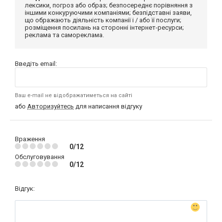
лексики, погроз або образ; безпосереднє порівняння з
іншими конкуруючими компаніями; безпідставні заяви,
що ображають діяльність компанії і / або її послуги;
розміщення посилань на сторонні інтернет-ресурси;
реклама та самореклама.
Введіть email:
Ваш e-mail не відображатиметься на сайті
або
Авторизуйтесь
для написання відгуку
Враження
0/12
Обслуговування
0/12
Відгук: